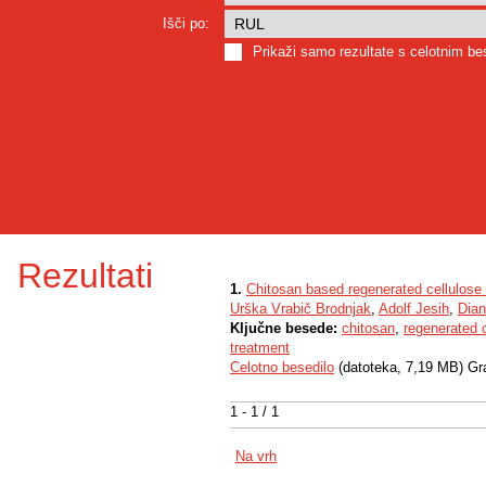
Išči po:
Prikaži samo rezultate s celotnim b
Rezultati
1.
Chitosan based regenerated cellulose 
Urška Vrabič Brodnjak
,
Adolf Jesih
,
Dian
Ključne besede:
chitosan
,
regenerated c
treatment
Celotno besedilo
(datoteka, 7,19 MB) Gr
1 - 1 / 1
Na vrh