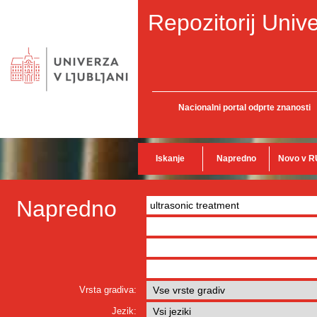
Repozitorij Unive
Nacionalni portal odprte znanosti
Iskanje
Napredno
Novo v R
Napredno
Vrsta gradiva:
Jezik: