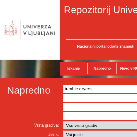
Repozitorij Unive
Nacionalni portal odprte znanosti
Iskanje
Napredno
Novo v R
Napredno
Vrsta gradiva:
Jezik: