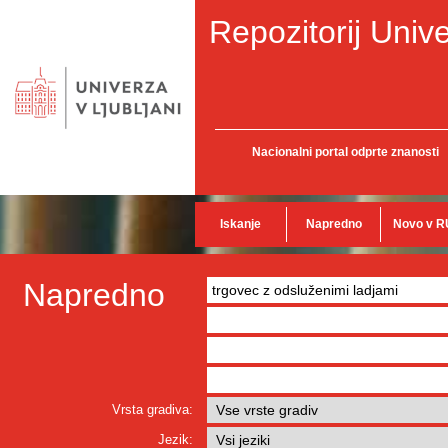
Repozitorij Unive
Nacionalni portal odprte znanosti
Iskanje
Napredno
Novo v R
Napredno
Vrsta gradiva:
Jezik: