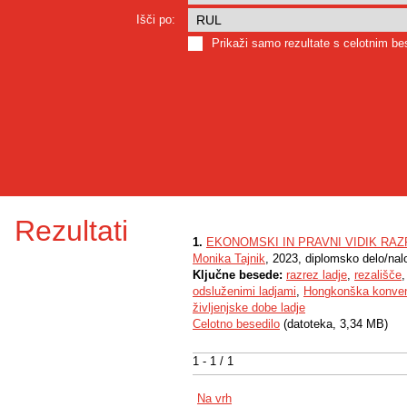
Išči po:
Prikaži samo rezultate s celotnim b
Rezultati
1.
EKONOMSKI IN PRAVNI VIDIK RAZ
Monika Tajnik
, 2023, diplomsko delo/nal
Ključne besede:
razrez ladje
,
rezališče
odsluženimi ladjami
,
Hongkonška konven
življenjske dobe ladje
Celotno besedilo
(datoteka, 3,34 MB)
1 - 1 / 1
Na vrh