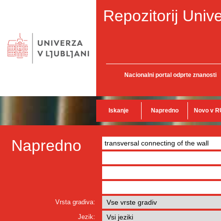
Repozitorij Unive
Nacionalni portal odprte znanosti
Iskanje
Napredno
Novo v R
Napredno
Vrsta gradiva:
Jezik: