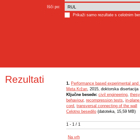
Išči po:
Prikaži samo rezultate s celotnim b
Rezultati
1.
Performance based experimental and n
Meta Kržan
, 2015, doktorska disertacija
Ključne besede:
civil engineering
,
thes
behaviour
,
recompression tests
,
in-plane
cord
,
transversal connecting of the wall
Celotno besedilo
(datoteka, 15,59 MB)
1 - 1 / 1
Na vrh