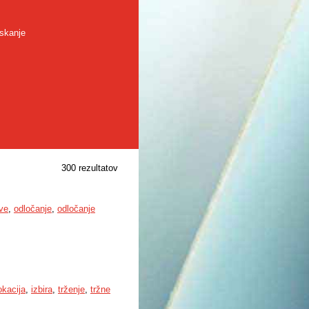
skanje
300 rezultatov
ave
,
odločanje
,
odločanje
okacija
,
izbira
,
trženje
,
tržne