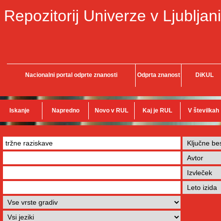
Repozitorij Univerze v Ljubljani
Nacionalni portal odprte znanosti
Odprta znanost
DiKUL
Iskanje
Napredno
Novo v RUL
Kaj je RUL
V številkah