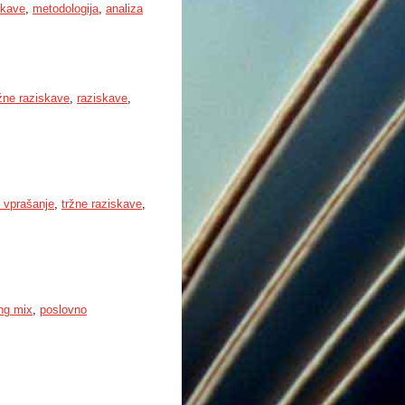
skave
,
metodologija
,
analiza
žne raziskave
,
raziskave
,
 vprašanje
,
tržne raziskave
,
ng mix
,
poslovno