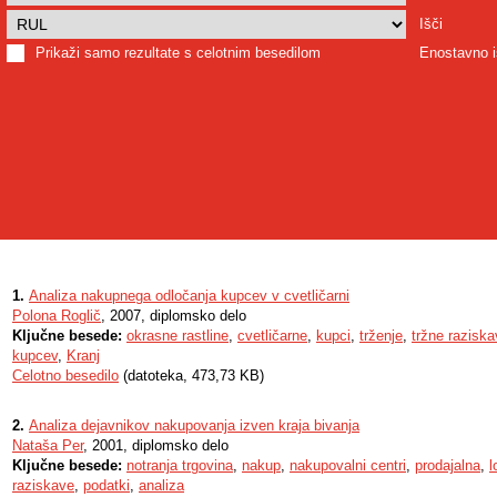
Išči
Prikaži samo rezultate s celotnim besedilom
Enostavno i
1.
Analiza nakupnega odločanja kupcev v cvetličarni
Polona Roglič
, 2007, diplomsko delo
Ključne besede:
okrasne rastline
,
cvetličarne
,
kupci
,
trženje
,
tržne razisk
kupcev
,
Kranj
Celotno besedilo
(datoteka, 473,73 KB)
2.
Analiza dejavnikov nakupovanja izven kraja bivanja
Nataša Per
, 2001, diplomsko delo
Ključne besede:
notranja trgovina
,
nakup
,
nakupovalni centri
,
prodajalna
,
l
raziskave
,
podatki
,
analiza