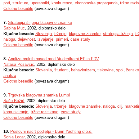
poti
,
struktura
,
uporabniki
,
konkurenca
,
ekonomska propaganda
,
tržne razi
Celotno besedilo
(povezava drugam)
7.
Strategija širjenja blagovne znamke
Sabina Muc
, 2002, diplomsko delo
Ključne besede:
Slovenija
,
trženje
,
blagovne znamke
,
strategija trženja
,
tr
naloga
,
dejavnost
,
izvajanje
,
primeri
,
case study
Celotno besedilo
(povezava drugam)
8.
Analiza bralnih navad med študentkami EF in FDV
Nataša Posavčič
, 2002, diplomsko delo
Ključne besede:
Slovenija
,
študenti
,
behaviorizem
,
tiskovine
,
spol
,
žensko
analiza
Celotno besedilo
(povezava drugam)
9.
Trgovska blagovna znamka Lumpi
Sašo Božič
, 2002, diplomsko delo
Ključne besede:
Slovenija
,
trženje
,
blagovne znamke
,
naloga
,
cilj
,
marketi
komuniciranje
,
tržne raziskave
,
case study
Celotno besedilo
(povezava drugam)
10.
Poslovni načrt podjetja - Burin Yachting d.o.o.
Sonja Logar
, 2002, diplomsko delo