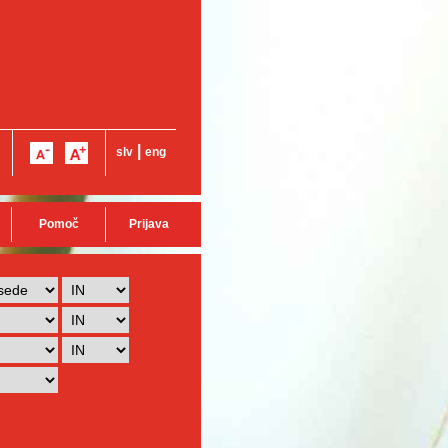
|
slv
eng
Pomoč
Prijava