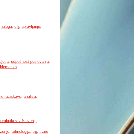
,
naloga
,
cilj
,
upravljanje
,
jetja
,
uspešnost poslovanja
,
oblematika
ne raziskave
,
analiza
,
orabnikov v Sloveniji
rženje
,
tehnologija
,
trg
,
tržne