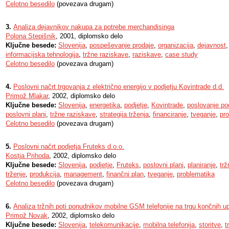
Celotno besedilo
(povezava drugam)
3.
Analiza dejavnikov nakupa za potrebe merchandisinga
Polona Stepišnik
, 2001, diplomsko delo
Ključne besede:
Slovenija
,
pospeševanje prodaje
,
organizacija
,
dejavnost
informacijska tehnologija
,
tržne raziskave
,
raziskave
,
case study
Celotno besedilo
(povezava drugam)
4.
Poslovni načrt trgovanja z električno energijo v podjetju Kovintrade d.d.
Primož Mlakar
, 2002, diplomsko delo
Ključne besede:
Slovenija
,
energetika
,
podjetje
,
Kovintrade
,
poslovanje pod
poslovni plani
,
tržne raziskave
,
strategija trženja
,
financiranje
,
tveganje
,
pr
Celotno besedilo
(povezava drugam)
5.
Poslovni načrt podjetja Fruteks d.o.o.
Kostja Prihoda
, 2002, diplomsko delo
Ključne besede:
Slovenija
,
podjetje
,
Fruteks
,
poslovni plani
,
planiranje
,
trž
trženje
,
produkcija
,
management
,
finančni plan
,
tveganje
,
problematika
Celotno besedilo
(povezava drugam)
6.
Analiza tržnih poti ponudnikov mobilne GSM telefonije na trgu končnih up
Primož Novak
, 2002, diplomsko delo
Ključne besede:
Slovenija
,
telekomunikacije
,
mobilna telefonija
,
storitve
,
t