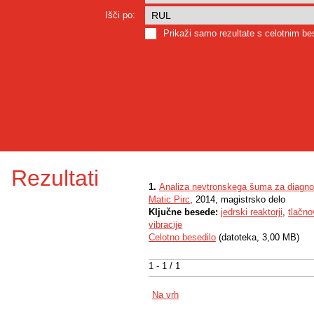
Išči po:
Prikaži samo rezultate s celotnim b
Rezultati
1.
Analiza nevtronskega šuma za diagnos
Matic Pirc
, 2014, magistrsko delo
Ključne besede:
jedrski reaktorji
,
tlačno
vibracije
Celotno besedilo
(datoteka, 3,00 MB)
1 - 1 / 1
Na vrh