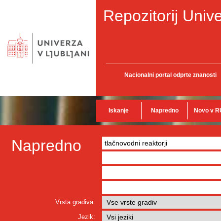
Repozitorij Unive
Nacionalni portal odprte znanosti
Iskanje
Napredno
Novo v R
Napredno
Vrsta gradiva:
Jezik: