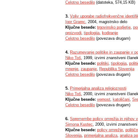
Celotno besedilo
(datoteka, 574,15 KB)
3.
Vpliv uporabe radiofrekvenčne identif
Igor Gramc
, 2004, magistrsko delo
Ključne besede:
trgovinsko podjetje
,
po
proizvodi
,
tipologija
,
kodiranje
Celotno besedilo
(povezava drugam)
4.
Razumevanje politike in zaupanje v pol
Niko Toš
, 1999, izvirni znanstveni člane
Ključne besede:
politiki
,
tipologija
,
polit
mnenje
,
zaupanje
,
Republika Slovenija
Celotno besedilo
(povezava drugam)
5.
Primerjalna analiza religioznosti
Niko Toš
, 2000, izvirni znanstveni člane
Ključne besede:
vernost
,
katoličani
,
Sr
Celotno besedilo
(povezava drugam)
6.
Spremembe policy omrežja in njihov vp
Simona Kustec
, 2000, izvirni znanstven
Ključne besede:
policy omrežje
,
politi
Slovenija
,
primerjalna analiza
,
analiza pol