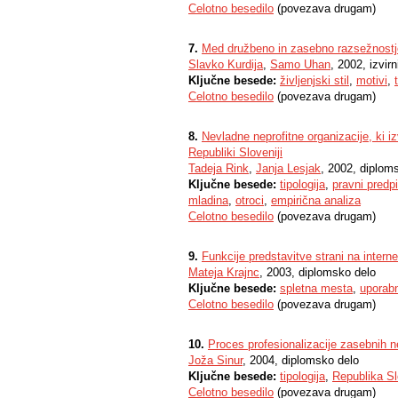
Celotno besedilo
(povezava drugam)
7.
Med družbeno in zasebno razsežnostj
Slavko Kurdija
,
Samo Uhan
, 2002, izvir
Ključne besede:
življenjski stil
,
motivi
,
Celotno besedilo
(povezava drugam)
8.
Nevladne neprofitne organizacije, ki 
Republiki Sloveniji
Tadeja Rink
,
Janja Lesjak
, 2002, diplom
Ključne besede:
tipologija
,
pravni predpi
mladina
,
otroci
,
empirična analiza
Celotno besedilo
(povezava drugam)
9.
Funkcije predstavitve strani na interne
Mateja Krajnc
, 2003, diplomsko delo
Ključne besede:
spletna mesta
,
uporabn
Celotno besedilo
(povezava drugam)
10.
Proces profesionalizacije zasebnih ne
Joža Sinur
, 2004, diplomsko delo
Ključne besede:
tipologija
,
Republika Sl
Celotno besedilo
(povezava drugam)