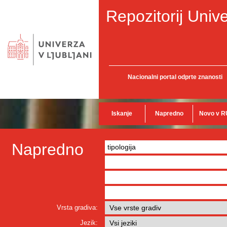
Repozitorij Unive
Nacionalni portal odprte znanosti
Iskanje
Napredno
Novo v R
Napredno
Vrsta gradiva:
Jezik: