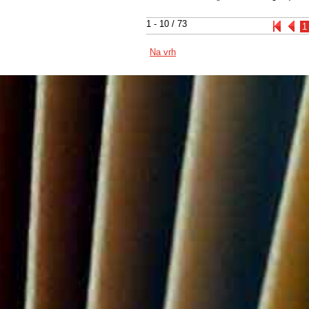
1 - 10 / 73
1
Na vrh