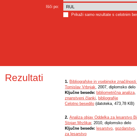
Išči po:
Prikaži samo rezultate s celotnim b
Rezultati
1.
Bibliografske in vsebinske značilnosti 
Tomislav Vrbnjak
, 2007, diplomsko delo
Ključne besede:
bibliometrična analiza
,
znanstveni članki
,
bibliografije
Celotno besedilo
(datoteka, 473,78 KB)
2.
Analiza objav Oddelka za lesarstvo Bi
Stojan Mrzlikar
, 2010, diplomsko delo
Ključne besede:
lesarstvo
,
gozdarstvo
,
za lesarstvo