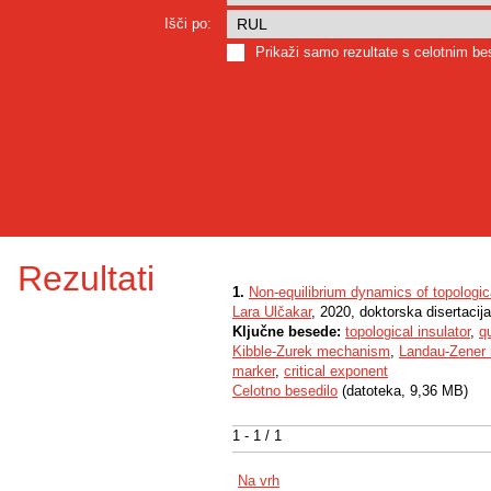
Išči po:
Prikaži samo rezultate s celotnim b
Rezultati
1.
Non-equilibrium dynamics of topologica
Lara Ulčakar
, 2020, doktorska disertacija
Ključne besede:
topological insulator
,
q
Kibble-Zurek mechanism
,
Landau-Zener
marker
,
critical exponent
Celotno besedilo
(datoteka, 9,36 MB)
1 - 1 / 1
Na vrh