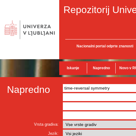
Repozitorij Unive
Nacionalni portal odprte znanosti
Iskanje
Napredno
Novo v R
Napredno
Vrsta gradiva:
Jezik: