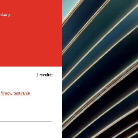
skanje
1 rezultat
 filmov
,
testiranje