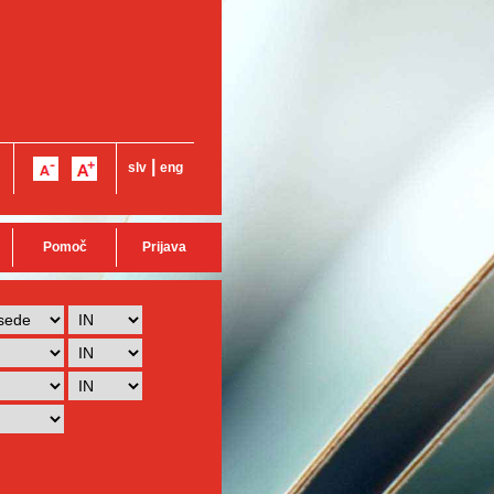
|
slv
eng
Pomoč
Prijava