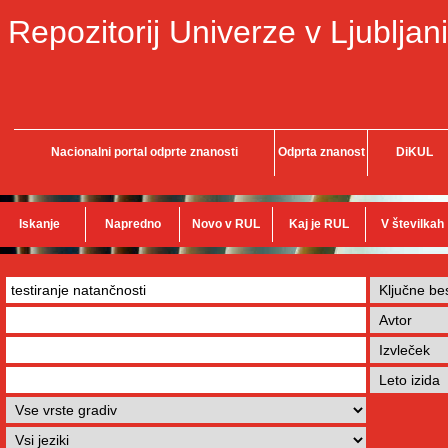
Repozitorij Univerze v Ljubljani
Nacionalni portal odprte znanosti
Odprta znanost
DiKUL
Iskanje
Napredno
Novo v RUL
Kaj je RUL
V številkah