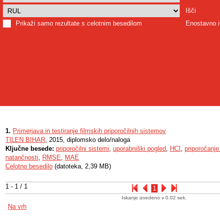
Išči
Prikaži samo rezultate s celotnim besedilom
Enostavno i
1.
Primerjava in testiranje filmskih priporočilnih sistemov
TILEN BIHAR
, 2015, diplomsko delo/naloga
Ključne besede:
priporočilni sistemi
,
uporabniški pogled
,
HCI
,
priporočanje
natančnosti
,
RMSE
,
MAE
Celotno besedilo
(datoteka, 2,39 MB)
1 - 1 / 1
1
Iskanje izvedeno v 0.02 sek.
Na vrh