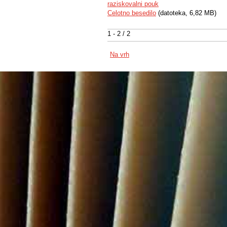
raziskovalni pouk
Celotno besedilo
(datoteka, 6,82 MB)
1 - 2 / 2
Na vrh