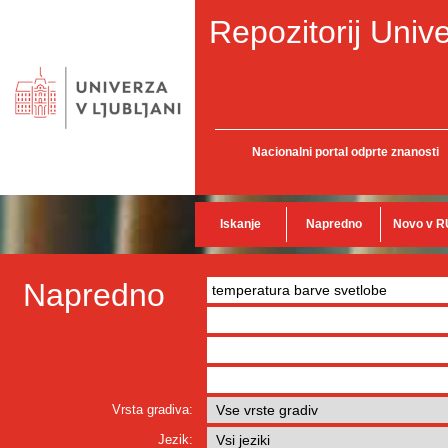
Repozitorij Unive
Nacionalni portal odprte znanosti
Iskanje
Napredno
Novo v R
Napredno
Vrsta gradiva:
Jezik: