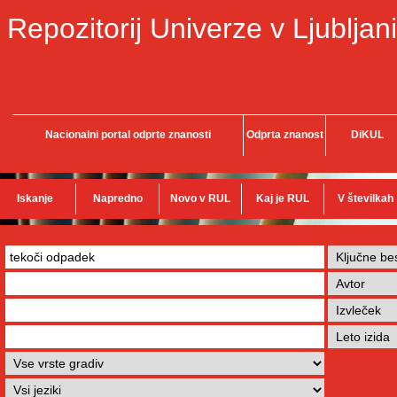
Repozitorij Univerze v Ljubljani
Nacionalni portal odprte znanosti
Odprta znanost
DiKUL
Iskanje
Napredno
Novo v RUL
Kaj je RUL
V številkah