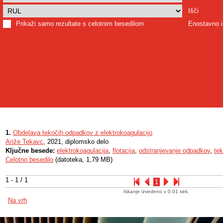
Išči
Prikaži samo rezultate s celotnim besedilom
Enostavno i
1.
Obdelava tekočih odpadkov z elektrokoagulacijo
Anže Tekavc
, 2021, diplomsko delo
Ključne besede:
elektrokoagulacija
,
flotacija
,
odstranjevanje odpadkov
,
te
Celotno besedilo
(datoteka, 1,79 MB)
1 - 1 / 1
1
Iskanje izvedeno v 0.01 sek.
Na vrh