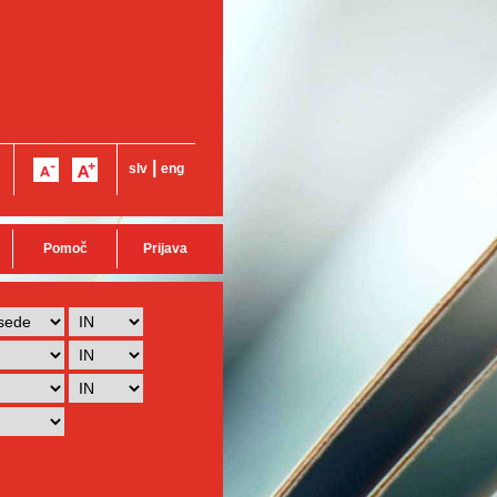
|
slv
eng
Pomoč
Prijava