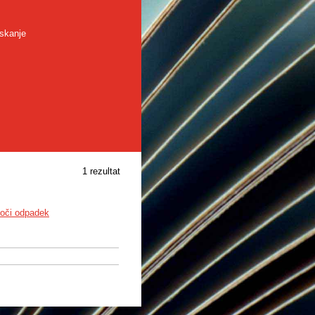
skanje
1 rezultat
koči odpadek