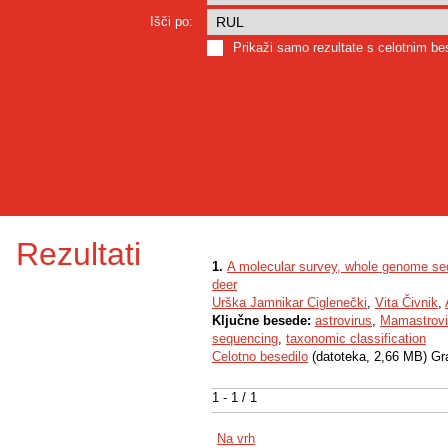
Išči po:
Prikaži samo rezultate s celotnim b
Rezultati
1.
A molecular survey, whole genome seq
deer
Urška Jamnikar Ciglenečki
,
Vita Čivnik
,
Ključne besede:
astrovirus
,
Mamastrovi
sequencing
,
taxonomic classification
Celotno besedilo
(datoteka, 2,66 MB) Gr
1 - 1 / 1
Na vrh