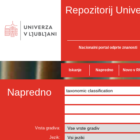
Repozitorij Unive
Nacionalni portal odprte znanosti
Iskanje
Napredno
Novo v R
Napredno
Vrsta gradiva:
Jezik: