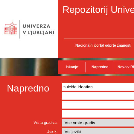
Repozitorij Unive
Nacionalni portal odprte znanosti
Iskanje
Napredno
Novo v R
Napredno
Vrsta gradiva:
Jezik: