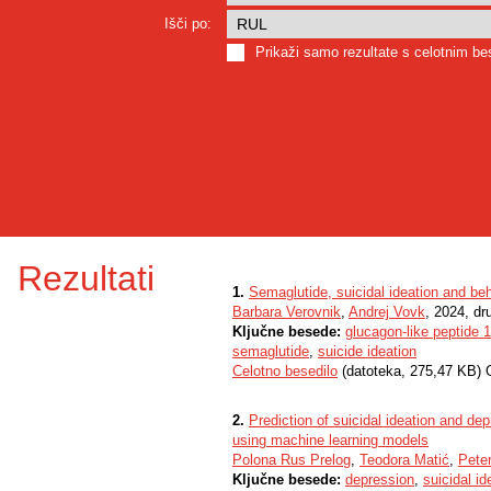
Išči po:
Prikaži samo rezultate s celotnim b
Rezultati
1.
Semaglutide, suicidal ideation and be
Barbara Verovnik
,
Andrej Vovk
, 2024, dr
Ključne besede:
glucagon-like peptide 1
semaglutide
,
suicide ideation
Celotno besedilo
(datoteka, 275,47 KB) 
2.
Prediction of suicidal ideation and de
using machine learning models
Polona Rus Prelog
,
Teodora Matić
,
Peter
Ključne besede:
depression
,
suicidal id