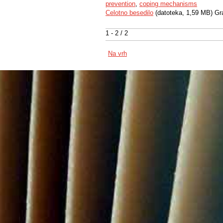
prevention
,
coping mechanisms
Celotno besedilo
(datoteka, 1,59 MB) Gr
1 - 2 / 2
Na vrh