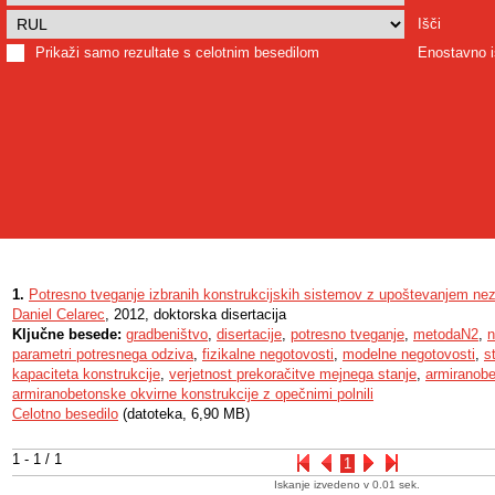
Išči
Prikaži samo rezultate s celotnim besedilom
Enostavno i
1.
Potresno tveganje izbranih konstrukcijskih sistemov z upoštevanjem nez
Daniel Celarec
, 2012, doktorska disertacija
Ključne besede:
gradbeništvo
,
disertacije
,
potresno tveganje
,
metodaN2
,
n
parametri potresnega odziva
,
fizikalne negotovosti
,
modelne negotovosti
,
s
kapaciteta konstrukcije
,
verjetnost prekoračitve mejnega stanje
,
armiranobe
armiranobetonske okvirne konstrukcije z opečnimi polnili
Celotno besedilo
(datoteka, 6,90 MB)
1 - 1 / 1
1
Iskanje izvedeno v 0.01 sek.