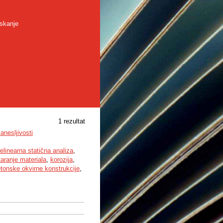
skanje
1 rezultat
anesljivosti
elinearna statična analiza
,
taranje materiala
,
korozija
,
tonske okvirne konstrukcije
,