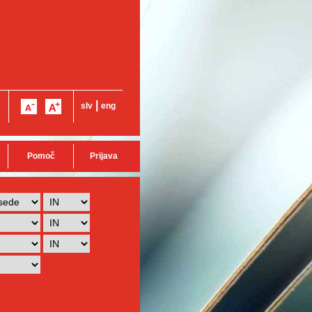
|
slv
eng
Pomoč
Prijava