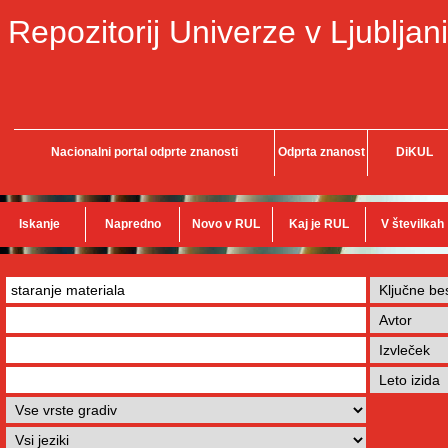
Repozitorij Univerze v Ljubljani
Nacionalni portal odprte znanosti
Odprta znanost
DiKUL
Iskanje
Napredno
Novo v RUL
Kaj je RUL
V številkah