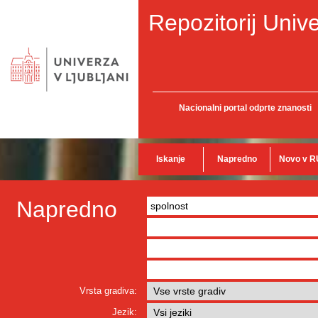
Repozitorij Unive
Nacionalni portal odprte znanosti
Iskanje
Napredno
Novo v R
Napredno
Vrsta gradiva:
Jezik: