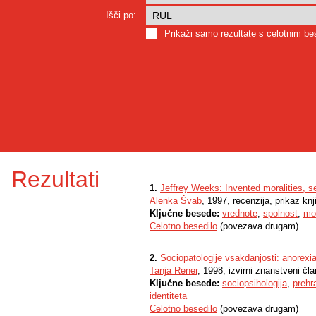
Išči po:
Prikaži samo rezultate s celotnim b
Rezultati
1.
Jeffrey Weeks: Invented moralities, se
Alenka Švab
, 1997, recenzija, prikaz knji
Ključne besede:
vrednote
,
spolnost
,
mo
Celotno besedilo
(povezava drugam)
2.
Sociopatologije vsakdanjosti: anorexi
Tanja Rener
, 1998, izvirni znanstveni čl
Ključne besede:
sociopsihologija
,
prehr
identiteta
Celotno besedilo
(povezava drugam)