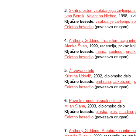
3.
Skriti prostori vsakdanjega življenja: 
Ivan Bernik
,
Valentina Hlebec
, 1998, izv
Ključne besede:
vsakdanje življenje
,
sp
Celotno besedilo
(povezava drugam)
4.
Anthony Giddens: Transformacija intim
Alenka Švab
, 1999, recenzija, prikaz knji
Ključne besede:
intima
,
spolnost
,
eroti
Celotno besedilo
(povezava drugam)
5.
Žrtvovano telo
Kristina Udovič
, 2002, diplomsko delo
Ključne besede:
prehrana
,
asketizem
,
s
Celotno besedilo
(povezava drugam)
6.
Rave kot postseksualni disco
Milan Slana
, 2003, diplomsko delo
Ključne besede:
glasba
,
ples
,
mladina
,
Celotno besedilo
(povezava drugam)
7.
Anthony Giddens: Preobrazba intimnos