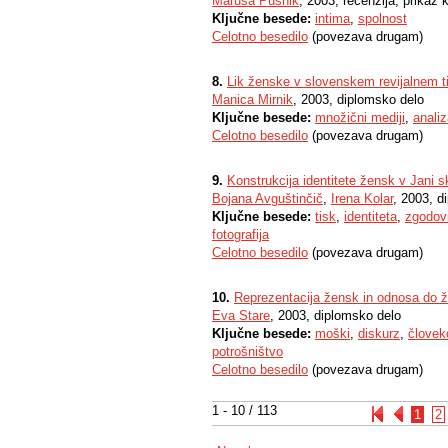
Maruša Pušnik
, 2003, recenzija, prikaz k
Ključne besede:
intima
,
spolnost
Celotno besedilo
(povezava drugam)
8.
Lik ženske v slovenskem revijalnem t
Manica Mirnik
, 2003, diplomsko delo
Ključne besede:
množični mediji
,
anali
Celotno besedilo
(povezava drugam)
9.
Konstrukcija identitete žensk v Jani 
Bojana Avguštinčič
,
Irena Kolar
, 2003, d
Ključne besede:
tisk
,
identiteta
,
zgodovi
fotografija
Celotno besedilo
(povezava drugam)
10.
Reprezentacija žensk in odnosa do ž
Eva Stare
, 2003, diplomsko delo
Ključne besede:
moški
,
diskurz
,
človek
potrošništvo
Celotno besedilo
(povezava drugam)
1 - 10 / 113
1
2