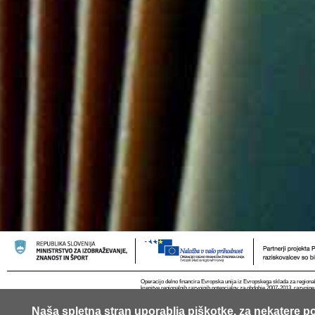
Operacijo delno financira Evropska unija iz Evropskega sklada za regional
krepitve regionalnih razvojnih potencialov za obdobje 2007-2013, razvojne
Naša spletna stran uporablja piškotke, za nekatere po