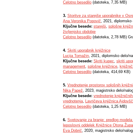
Celotno besedilo
(datoteka, 7,35 MB)
3.
Storitve za starejše uporabnike v Osred
Ana Veronika Popovič
, 2021, diplomsko 
Ključne besede:
starejši
,
splošne knjižn
življenjsko obdobje
Celotno besedilo
(datoteka, 2,78 MB) Gr
4.
Skriti uporabnik knjižnice
Lucija Tomažin
, 2021, diplomsko delo/n
Ključne besede:
Skriti kupec
,
skriti upo
management
,
splošne knjižnice
,
knjižnič
Celotno besedilo
(datoteka, 414,69 KB)
5.
Vrednotenje prostorov splošnih knjižni
Nika Papež
, 2023, magistrsko delo/nalo
Ključne besede:
vrednotenje knjižničnih
vrednotenja
,
Lavričeva knjižnica Ajdovšč
Celotno besedilo
(datoteka, 1,25 MB)
6.
Svetovanje za branje: predlog modela 
leposlovni oddelek Knjižnice Otona Žup
Eva Dobrič
, 2020, magistrsko delo/nalo