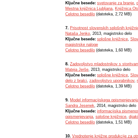
Ključne besede:
svetovanje za branje
,
Mestna knjižnica Ljubljana
,
Knjižnica Ot
Celotno besedilo
(datoteka, 2,72 MB)
7.
Prisotnost slovenskih splošnih knjiž
Nataša Jenko
, 2013, magistrsko delo
Ključne besede:
splošne knjižnice
,
Slov
magistrske naloge
Celotno besedilo
(datoteka, 1,60 MB)
8.
Zadovoljstvo mladostnikov s storitvam
Mateja Jerše
, 2013, magistrsko delo
Ključne besede:
splošne knjižnice
,
Slov
delo z bralci
,
zadovoljstvo uporabnikov
,
Celotno besedilo
(datoteka, 1,39 MB)
9.
Model informacijskega opismenjevanja 
Sandra Jesenek
, 2014, magistrsko delo
Ključne besede:
informacijska pismeno
opismenjevanja
,
splošne knjižnice
,
dijaki
Celotno besedilo
(datoteka, 1,51 MB)
10.
Vrednotenje knjižne produkcije za ot