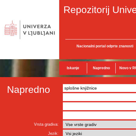
Repozitorij Unive
Nacionalni portal odprte znanosti
Iskanje
Napredno
Novo v R
Napredno
Vrsta gradiva:
Jezik: