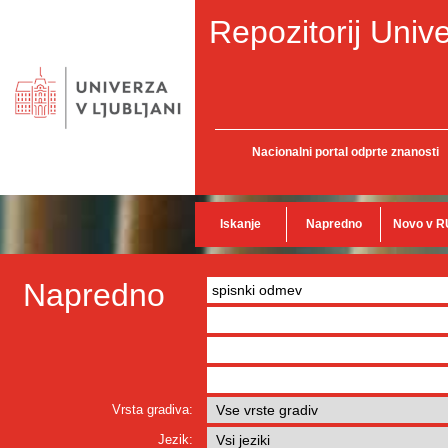
Repozitorij Unive
Nacionalni portal odprte znanosti
Iskanje
Napredno
Novo v R
Napredno
Vrsta gradiva:
Jezik: