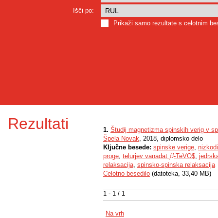
Išči po:
Prikaži samo rezultate s celotnim b
Rezultati
1.
Študij magnetizma spinskih verig v sp
Špela Novak
, 2018, diplomsko delo
Ključne besede:
spinske verige
,
nizkod
proge
,
telurjev vanadat
-TeVO$
,
jedrs
β
β
relaksacija
,
spinsko-spinska relaksacija
Celotno besedilo
(datoteka, 33,40 MB)
1 - 1 / 1
Na vrh