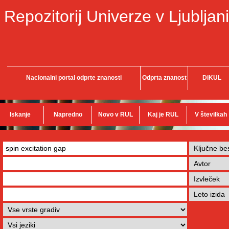
Repozitorij Univerze v Ljubljani
Nacionalni portal odprte znanosti
Odprta znanost
DiKUL
Iskanje
Napredno
Novo v RUL
Kaj je RUL
V številkah