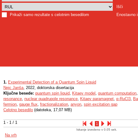
Išči
Prikaži samo rezultate s celotnim besedilom
Enostavno i
1.
Experimental Detection of a Quantum Spin Liquid
Nejc Janša
, 2022, doktorska disertacija
Ključne besede:
quantum spin liquid
,
Kitaev model
,
quantum computation
resonance
,
nuclear quadrupole resonance
,
Kitaev paramagnet
,
α-RuCl3
,
Ba
fermion
,
gauge flux
,
fractionalization
,
anyon
,
spin excitation gap
Celotno besedilo
(datoteka, 17,07 MB)
1 - 1 / 1
1
Iskanje izvedeno v 0.05 sek.
Na vrh