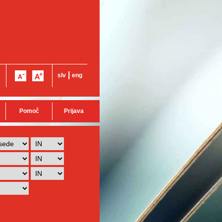
|
slv
eng
Pomoč
Prijava