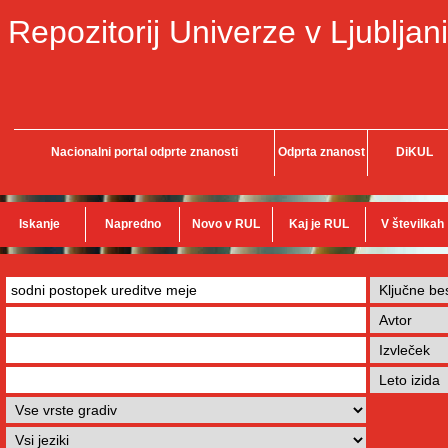
Repozitorij Univerze v Ljubljani
Nacionalni portal odprte znanosti
Odprta znanost
DiKUL
Iskanje
Napredno
Novo v RUL
Kaj je RUL
V številkah