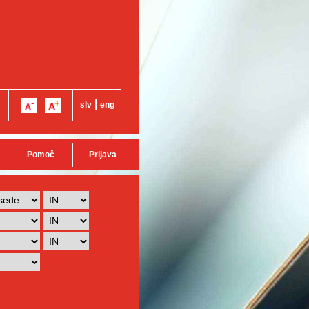
|
slv
eng
Pomoč
Prijava