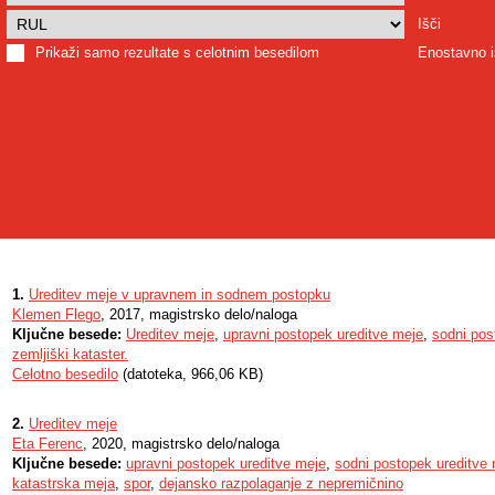
Išči
Prikaži samo rezultate s celotnim besedilom
Enostavno i
1.
Ureditev meje v upravnem in sodnem postopku
Klemen Flego
, 2017, magistrsko delo/naloga
Ključne besede:
Ureditev meje
,
upravni postopek ureditve meje
,
sodni pos
zemljiški kataster.
Celotno besedilo
(datoteka, 966,06 KB)
2.
Ureditev meje
Eta Ferenc
, 2020, magistrsko delo/naloga
Ključne besede:
upravni postopek ureditve meje
,
sodni postopek ureditve
katastrska meja
,
spor
,
dejansko razpolaganje z nepremičnino