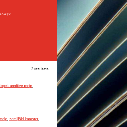
skanje
2 rezultata
topek ureditve meje
,
 meje
,
zemljiški kataster
,