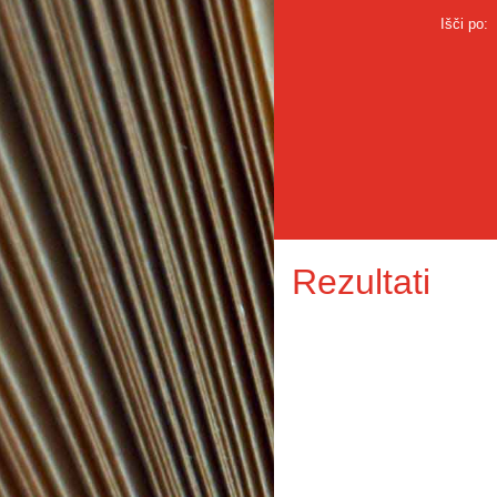
Išči po:
Rezultati