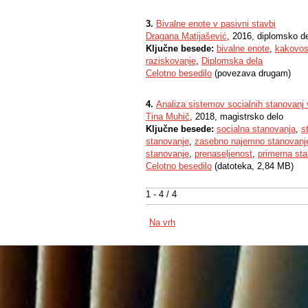
3.
Bivalne enote v pasivni stavbi
Dragana Matijašević
, 2016, diplomsko d
Ključne besede:
bivalne enote
,
kakovos
raziskovanje
,
Diplomska dela
Celotno besedilo
(povezava drugam)
4.
Analiza sistemov socialnih stanovanj
Tina Muhič
, 2018, magistrsko delo
Ključne besede:
socialna stanovanja
,
s
stanovanje
,
zasebno najemno stanovanj
stanovanje
,
prenaseljenost
,
primerna st
Celotno besedilo
(datoteka, 2,84 MB)
1 - 4 / 4
Na vrh