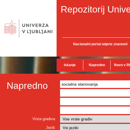
Repozitorij Unive
Nacionalni portal odprte znanosti
Iskanje
Napredno
Novo v R
Napredno
Vrsta gradiva:
Jezik: