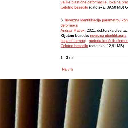
velike plastične deformacije
,
lokalna pre
Celotno besedilo
(datoteka, 39,58 MB) G
3.
Inverzna identifikacija parametrov ko
deformacij
Andraž Maček
, 2021, doktorska disertac
Ključne besede:
inverzna identifikacija
,
polja deformacij
,
metoda končnih elemen
Celotno besedilo
(datoteka, 12,91 MB)
1 - 3 / 3
Na vrh