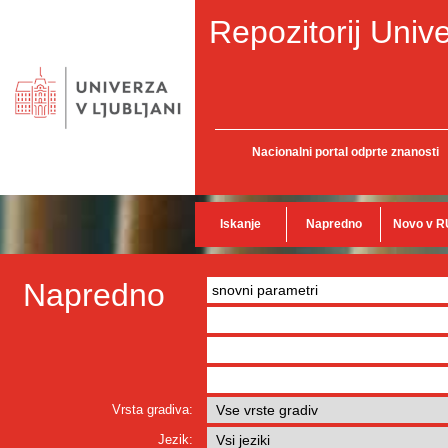
Repozitorij Unive
Nacionalni portal odprte znanosti
Iskanje
Napredno
Novo v R
Napredno
Vrsta gradiva:
Jezik: