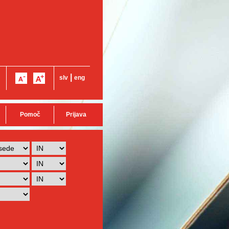
|
slv
eng
Pomoč
Prijava