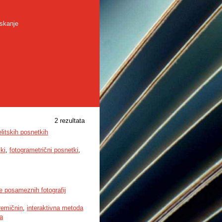
skanje
2 rezultata
elitskih posnetkih
ki
,
fotogrametrični posnetki
,
e posameznih fotografij
remičnin
,
interaktivna metoda
a