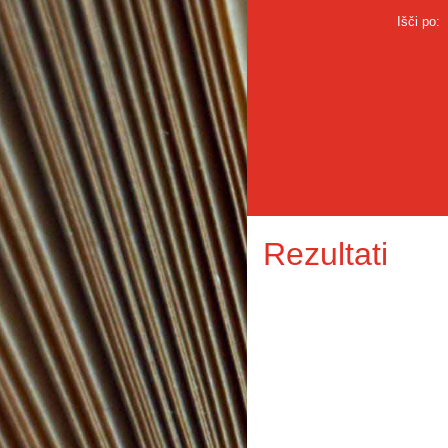
Išči po:
Rezultati