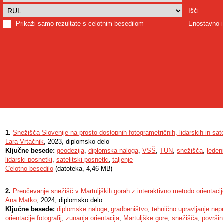
Išči
Prikaži samo rezultate s celotnim besedilom
Enostavno i
1.
Snežišča Slovenije na prosto dostopnih fotogrametričnih, lidarskih in sat
Lara Vrtačnik
, 2023, diplomsko delo
Ključne besede:
geodezija
,
diplomska naloga
,
VSŠ
,
TUN
,
snežišča
,
ledeni
lidarski posnetki
,
satelitski posnetki
,
taljenje
Celotno besedilo
(datoteka, 4,46 MB)
2.
Preučevanje snežišč v Martuljških gorah z interaktivno metodo orientacij
Ana Matko
, 2024, diplomsko delo
Ključne besede:
diplomske naloge
,
gradbeništvo
,
tehnično upravljanje nep
orientacije fotografij
,
zunanja orientacija
,
Martuljške gore
,
snežišča
,
površin