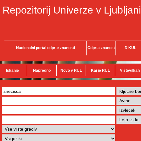
Repozitorij Univerze v Ljubljani
Nacionalni portal odprte znanosti
Odprta znanost
DiKUL
Iskanje
Napredno
Novo v RUL
Kaj je RUL
V številkah