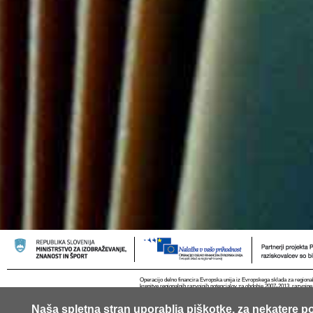
Operacijo delno financira Evropska unija iz Evropskega sklada za regional
krepitve regionalnih razvojnih potencialov za obdobje 2007-2013, razvojne
Naša spletna stran uporablja piškotke, za nekatere po