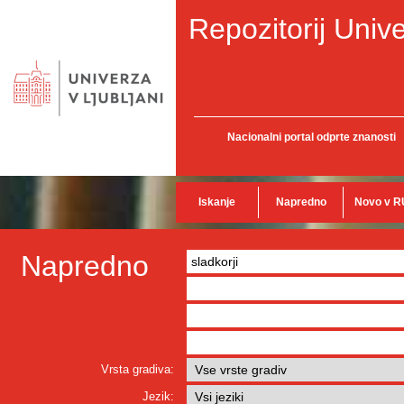
Repozitorij Unive
Nacionalni portal odprte znanosti
Iskanje
Napredno
Novo v R
Napredno
Vrsta gradiva:
Jezik: