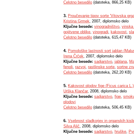
Celotno besedilo
(datoteka, 866,25 KB)
3.
Proučevanje tipov sorte 'Vitovska grgan
Kristina Grmek
, 2007, diplomsko delo
Ključne besede:
vinogradništvo
,
vinska 
gojitvene oblike
,
vinogradi
,
kakovost
,
sla
Celotno besedilo
(datoteka, 615,47 KB)
4.
Pomološke lastnosti sort jablan (Malu
Irena Črček
, 2007, diplomsko delo
Ključne besede:
sadjarstvo
,
jablana
,
Ma
fenoli
,
razvoj
,
rastlinske sorte
,
sortne zna
Celotno besedilo
(datoteka, 262,20 KB)
5.
Kakovost plodov fige (Ficus carica L.)
Urška Klančar
, 2008, diplomsko delo
Ključne besede:
sadjarstvo
,
fige
,
smok
plodovi
Celotno besedilo
(datoteka, 506,45 KB)
6.
Vsebnost sladkorjev in organskih kisl
Silva Alič
, 2008, diplomsko delo
Ključne besede:
sadjarstvo
,
hruške
,
Py