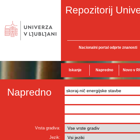
Repozitorij Unive
Nacionalni portal odprte znanosti
Iskanje
Napredno
Novo v R
Napredno
Vrsta gradiva:
Jezik: