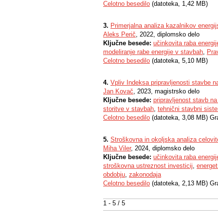
Celotno besedilo
(datoteka, 1,42 MB)
3.
Primerjalna analiza kazalnikov energij
Aleks Perič
, 2022, diplomsko delo
Ključne besede:
učinkovita raba energij
modeliranje rabe energije v stavbah
,
Prav
Celotno besedilo
(datoteka, 5,10 MB)
4.
Vpliv Indeksa pripravljenosti stavbe 
Jan Kovač
, 2023, magistrsko delo
Ključne besede:
pripravljenost stavb n
storitve v stavbah
,
tehnični stavbni sist
Celotno besedilo
(datoteka, 3,08 MB) Gr
5.
Stroškovna in okoljska analiza celov
Miha Viler
, 2024, diplomsko delo
Ključne besede:
učinkovita raba energij
stroškovna ustreznost investicij
,
energet
obdobju
,
zakonodaja
Celotno besedilo
(datoteka, 2,13 MB) Gr
1 - 5 / 5