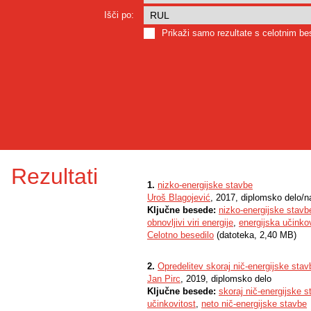
Išči po:
Prikaži samo rezultate s celotnim b
Rezultati
1.
nizko-energijske stavbe
Uroš Blagojević
, 2017, diplomsko delo/n
Ključne besede:
nizko-energijske stavb
obnovljivi viri energije
,
energijska učinkov
Celotno besedilo
(datoteka, 2,40 MB)
2.
Opredelitev skoraj nič-energijske sta
Jan Pirc
, 2019, diplomsko delo
Ključne besede:
skoraj nič-energijske 
učinkovitost
,
neto nič-energijske stavbe