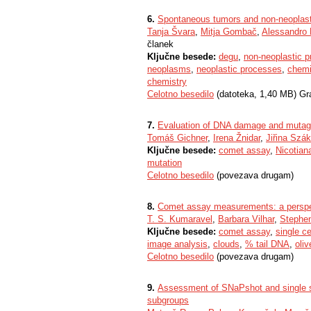
6.
Spontaneous tumors and non-neoplastic
Tanja Švara
,
Mitja Gombač
,
Alessandro 
članek
Ključne besede:
degu
,
non-neoplastic pr
neoplasms
,
neoplastic processes
,
chemi
chemistry
Celotno besedilo
(datoteka, 1,40 MB) Gr
7.
Evaluation of DNA damage and mutagen
Tomáš Gichner
,
Irena Žnidar
,
Jiřina Szá
Ključne besede:
comet assay
,
Nicotian
mutation
Celotno besedilo
(povezava drugam)
8.
Comet assay measurements: a perspe
T. S. Kumaravel
,
Barbara Vilhar
,
Stephen
Ključne besede:
comet assay
,
single c
image analysis
,
clouds
,
% tail DNA
,
oli
Celotno besedilo
(povezava drugam)
9.
Assessment of SNaPshot and single s
subgroups