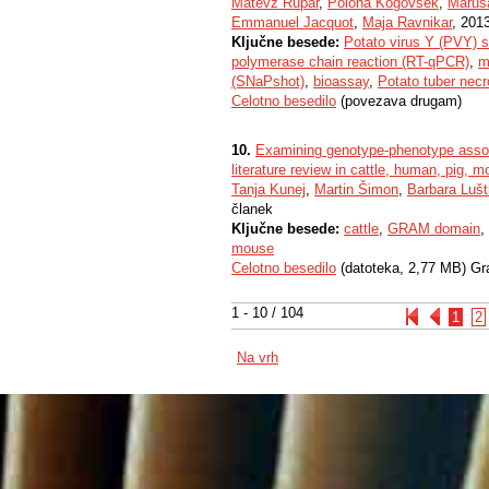
Matevž Rupar
,
Polona Kogovšek
,
Maruš
Emmanuel Jacquot
,
Maja Ravnikar
, 2013
Ključne besede:
Potato virus Y (PVY) s
polymerase chain reaction (RT-qPCR)
,
m
(SNaPshot)
,
bioassay
,
Potato tuber necr
Celotno besedilo
(povezava drugam)
10.
Examining genotype-phenotype ass
literature review in cattle, human, pig,
Tanja Kunej
,
Martin Šimon
,
Barbara Lušt
članek
Ključne besede:
cattle
,
GRAM domain
,
mouse
Celotno besedilo
(datoteka, 2,77 MB) Gr
1 - 10 / 104
1
2
Na vrh