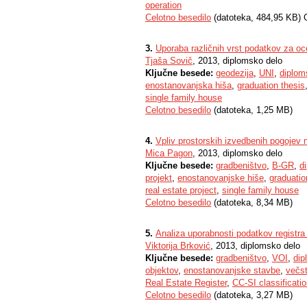
operation
Celotno besedilo
(datoteka, 484,95 KB) 
3.
Uporaba različnih vrst podatkov za oc
Tjaša Sovič
, 2013, diplomsko delo
Ključne besede:
geodezija
,
UNI
,
diplom
enostanovanjska hiša
,
graduation thesis
single family house
Celotno besedilo
(datoteka, 1,25 MB)
4.
Vpliv prostorskih izvedbenih pogojev
Mica Pagon
, 2013, diplomsko delo
Ključne besede:
gradbeništvo
,
B-GR
,
d
projekt
,
enostanovanjske hiše
,
graduatio
real estate project
,
single family house
Celotno besedilo
(datoteka, 8,34 MB)
5.
Analiza uporabnosti podatkov registr
Viktorija Brković
, 2013, diplomsko delo
Ključne besede:
gradbeništvo
,
VOI
,
dip
objektov
,
enostanovanjske stavbe
,
večs
Real Estate Register
,
CC-SI classificati
Celotno besedilo
(datoteka, 3,27 MB)