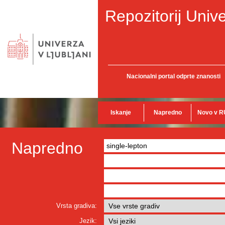
Repozitorij Unive
Nacionalni portal odprte znanosti
Iskanje
Napredno
Novo v R
Napredno
Vrsta gradiva:
Jezik: