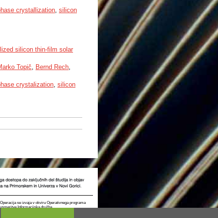
phase crystallization
,
silicon
ized silicon thin-film solar
Marko Topič
,
Bernd Rech
,
phase crystalization
,
silicon
t. Operacija se izvaja v okviru Operativnega programa
e usmeritve Informacijska družba.