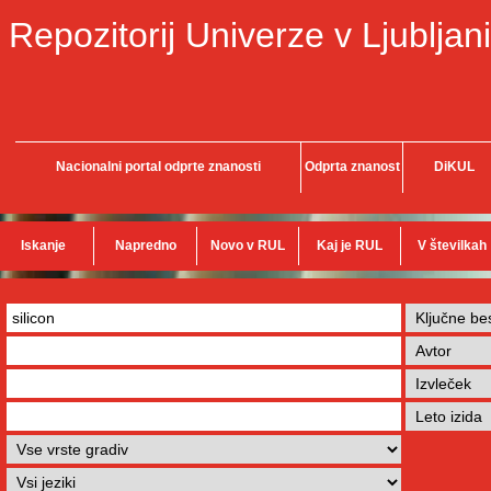
Repozitorij Univerze v Ljubljani
Nacionalni portal odprte znanosti
Odprta znanost
DiKUL
Iskanje
Napredno
Novo v RUL
Kaj je RUL
V številkah