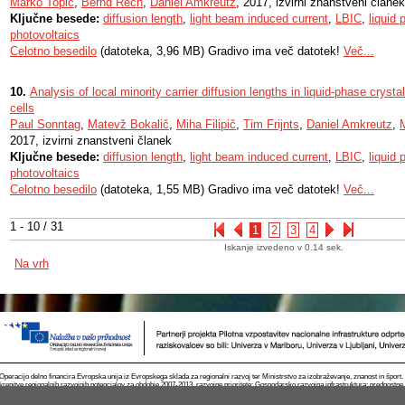
Marko Topič
,
Bernd Rech
,
Daniel Amkreutz
, 2017, izvirni znanstveni članek
Ključne besede:
diffusion length
,
light beam induced current
,
LBIC
,
liquid 
photovoltaics
Celotno besedilo
(datoteka, 3,96 MB) Gradivo ima več datotek!
Več...
10.
Analysis of local minority carrier diffusion lengths in liquid-phase crystall
cells
Paul Sonntag
,
Matevž Bokalič
,
Miha Filipič
,
Tim Frijnts
,
Daniel Amkreutz
,
2017, izvirni znanstveni članek
Ključne besede:
diffusion length
,
light beam induced current
,
LBIC
,
liquid 
photovoltaics
Celotno besedilo
(datoteka, 1,55 MB) Gradivo ima več datotek!
Več...
1 - 10 / 31
1
2
3
4
Iskanje izvedeno v 0.14 sek.
Na vrh
Operacijo delno financira Evropska unija iz Evropskega sklada za regionalni razvoj ter Ministrstvo za izobraževanje, znanost in špor
krepitve regionalnih razvojnih potencialov za obdobje 2007-2013, razvojne prioritete: Gospodarsko razvojna infrastruktura; prednostn