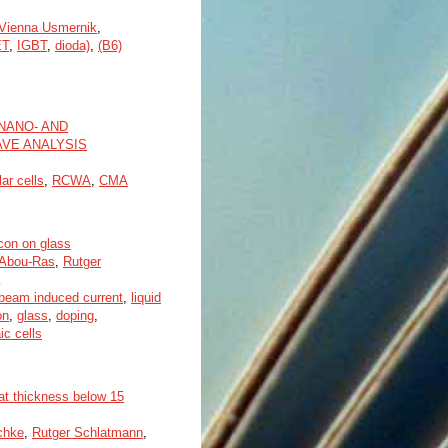
Vienna Usmernik
,
ET
,
IGBT
,
dioda)
,
(B6)
NANO- AND
VE ANALYSIS
lar cells
,
RCWA
,
CMA
icon on glass
 Abou-Ras
,
Rutger
k
 beam induced current
,
liquid
on
,
glass
,
doping
,
ic cells
 at thickness below 15
chke
,
Rutger Schlatmann
,