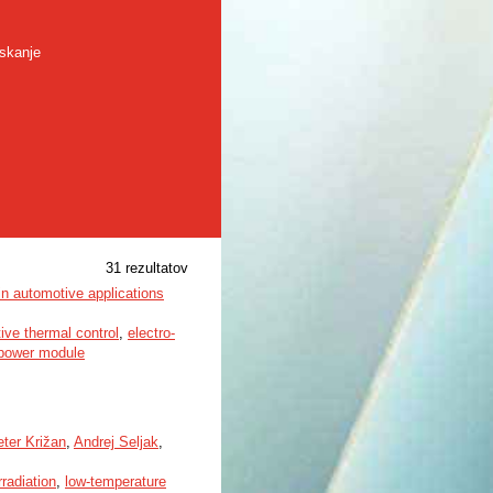
skanje
31 rezultatov
in automotive applications
tive thermal control
,
electro-
power module
ter Križan
,
Andrej Seljak
,
rradiation
,
low-temperature