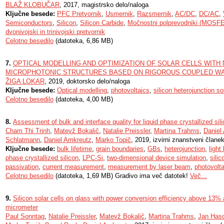
BLAŽ KLOBUČAR
, 2017, magistrsko delo/naloga
Ključne besede:
PFC Pretvornik
,
Usmernik
,
Razsmernik
,
AC/DC
,
DC/AC
,
Semiconductors
,
Silicon
,
Silicon Carbide
,
Močnostni polprevodniki (MOSF
dvonivojski in trinivojski pretvornik
Celotno besedilo
(datoteka, 6,86 MB)
7.
OPTICAL MODELLING AND OPTIMIZATION OF SOLAR CELLS WITH 
MICROPHOTONIC STRUCTURES BASED ON RIGOROUS COUPLED WA
ŽIGA LOKAR
, 2019, doktorsko delo/naloga
Ključne besede:
Optical modelling
,
photovoltaics
,
silicon heterojunction so
Celotno besedilo
(datoteka, 4,00 MB)
8.
Assessment of bulk and interface quality for liquid phase crystallized sil
Cham Thi Trinh
,
Matevž Bokalič
,
Natalie Preissler
,
Martina Trahms
,
Daniel
Schlatmann
,
Daniel Amkreutz
,
Marko Topič
, 2019, izvirni znanstveni člane
Ključne besede:
bulk lifetime
,
grain boundaries
,
GBs
,
heterojunction
,
light
phase crystallized silicon
,
LPC-Si
,
two-dimensional device simulation
,
silic
passivation
,
current measurement
,
measurement by laser beam
,
photovolta
Celotno besedilo
(datoteka, 1,69 MB) Gradivo ima več datotek!
Več...
9.
Silicon solar cells on glass with power conversion efficiency above 13%
micrometer
Paul Sonntag
,
Natalie Preissler
,
Matevž Bokalič
,
Martina Trahms
,
Jan Has