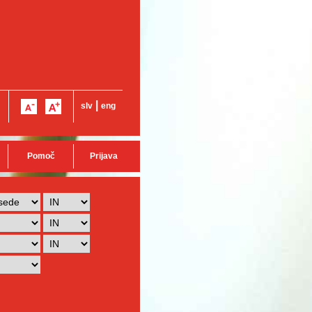
|
slv
eng
Pomoč
Prijava