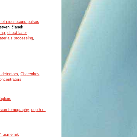
sts of picosecond pulses
nstveni članek
ing
,
direct laser
aterials processing
,
e detectors
,
Cherenkov
concentrators
ipliers
ssion tomography
,
depth of
a" usmernik