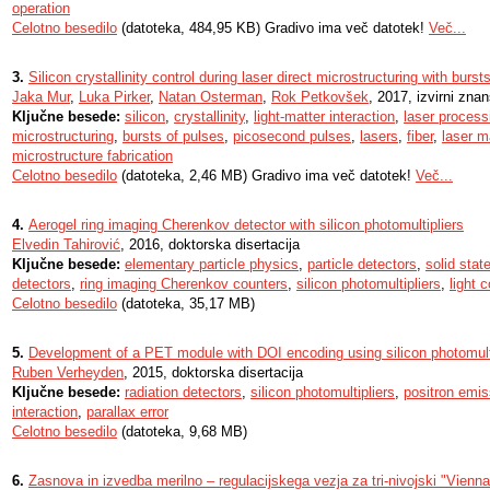
operation
Celotno besedilo
(datoteka, 484,95 KB) Gradivo ima več datotek!
Več...
3.
Silicon crystallinity control during laser direct microstructuring with bur
Jaka Mur
,
Luka Pirker
,
Natan Osterman
,
Rok Petkovšek
, 2017, izvirni zna
Ključne besede:
silicon
,
crystallinity
,
light-matter interaction
,
laser process
microstructuring
,
bursts of pulses
,
picosecond pulses
,
lasers
,
fiber
,
laser m
microstructure fabrication
Celotno besedilo
(datoteka, 2,46 MB) Gradivo ima več datotek!
Več...
4.
Aerogel ring imaging Cherenkov detector with silicon photomultipliers
Elvedin Tahirović
, 2016, doktorska disertacija
Ključne besede:
elementary particle physics
,
particle detectors
,
solid stat
detectors
,
ring imaging Cherenkov counters
,
silicon photomultipliers
,
light 
Celotno besedilo
(datoteka, 35,17 MB)
5.
Development of a PET module with DOI encoding using silicon photomult
Ruben Verheyden
, 2015, doktorska disertacija
Ključne besede:
radiation detectors
,
silicon photomultipliers
,
positron emi
interaction
,
parallax error
Celotno besedilo
(datoteka, 9,68 MB)
6.
Zasnova in izvedba merilno – regulacijskega vezja za tri-nivojski "Vienn