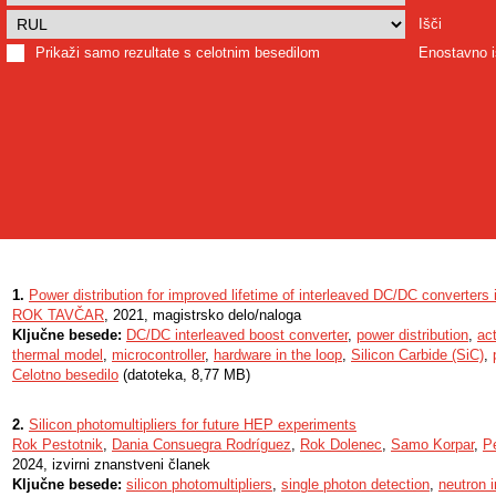
Išči
Prikaži samo rezultate s celotnim besedilom
Enostavno i
1.
Power distribution for improved lifetime of interleaved DC/DC converters 
ROK TAVČAR
, 2021, magistrsko delo/naloga
Ključne besede:
DC/DC interleaved boost converter
,
power distribution
,
ac
thermal model
,
microcontroller
,
hardware in the loop
,
Silicon Carbide (SiC)
,
Celotno besedilo
(datoteka, 8,77 MB)
2.
Silicon photomultipliers for future HEP experiments
Rok Pestotnik
,
Dania Consuegra Rodríguez
,
Rok Dolenec
,
Samo Korpar
,
Pe
2024, izvirni znanstveni članek
Ključne besede:
silicon photomultipliers
,
single photon detection
,
neutron i