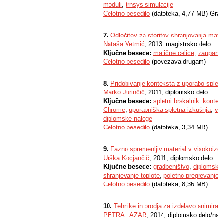
moduli
,
trnsys simulacije
Celotno besedilo
(datoteka, 4,77 MB) Gr
7.
Odločitev za storitev shranjevanja mat
Nataša Vetmić
, 2013, magistrsko delo
Ključne besede:
matične celice
,
zaupan
Celotno besedilo
(povezava drugam)
8.
Pridobivanje konteksta z uporabo sple
Marko Jurinčič
, 2011, diplomsko delo
Ključne besede:
spletni brskalnik
,
kont
Chrome
,
uporabniška spletna izkušnja
,
v
diplomske naloge
Celotno besedilo
(datoteka, 3,34 MB)
9.
Fazno spremenljiv material v visokoi
Urška Kocjančič
, 2011, diplomsko delo
Ključne besede:
gradbeništvo
,
diplomsk
shranjevanje toplote
,
poletno pregrevanj
Celotno besedilo
(datoteka, 8,36 MB)
10.
Tehnike in orodja za izdelavo animiran
PETRA LAZAR
, 2014, diplomsko delo/n