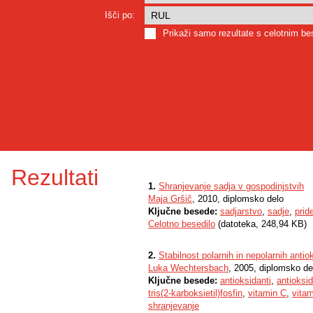
Išči po:
Prikaži samo rezultate s celotnim b
Rezultati
1.
Shranjevanje sadja v gospodinjstvih
Maja Gršič
, 2010, diplomsko delo
Ključne besede:
sadjarstvo
,
sadje
,
prid
Celotno besedilo
(datoteka, 248,94 KB)
2.
Stabilnost polarnih in nepolarnih ant
Luka Wechtersbach
, 2005, diplomsko de
Ključne besede:
antioksidanti
,
antioksid
tris(2-karboksietil)fosfin
,
vitamin C
,
vita
shranjevanje