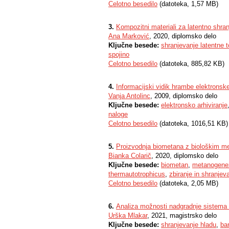
Celotno besedilo
(datoteka, 1,57 MB)
3.
Kompozitni materiali za latentno shran
Ana Marković
, 2020, diplomsko delo
Ključne besede:
shranjevanje latentne t
spojino
Celotno besedilo
(datoteka, 885,82 KB)
4.
Informacijski vidik hrambe elektrons
Vanja Antolinc
, 2009, diplomsko delo
Ključne besede:
elektronsko arhiviranje
naloge
Celotno besedilo
(datoteka, 1016,51 KB)
5.
Proizvodnja biometana z biološkim m
Bianka Colarič
, 2020, diplomsko delo
Ključne besede:
biometan
,
metanogene
thermautotrophicus
,
zbiranje in shranjeva
Celotno besedilo
(datoteka, 2,05 MB)
6.
Analiza možnosti nadgradnje sistema s
Urška Mlakar
, 2021, magistrsko delo
Ključne besede:
shranjevanje hladu
,
ba