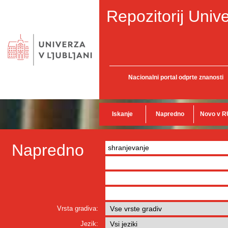
Repozitorij Unive
Nacionalni portal odprte znanosti
Iskanje
Napredno
Novo v R
Napredno
Vrsta gradiva:
Jezik: