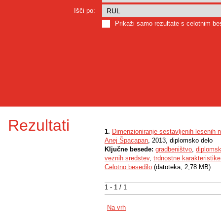
Išči po:
Prikaži samo rezultate s celotnim b
Rezultati
1.
Dimenzioniranje sestavljenih lesenih 
Anej Špacapan
, 2013, diplomsko delo
Ključne besede:
gradbeništvo
,
diplomsk
veznih sredstev
,
trdnostne karakteristik
Celotno besedilo
(datoteka, 2,78 MB)
1 - 1 / 1
Na vrh