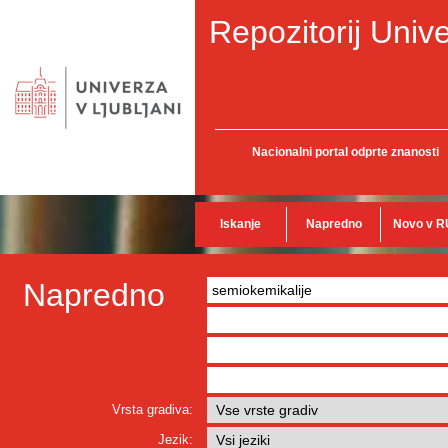
Repozitorij Unive
Nacionalni portal odprte znanosti
Iskanje
Napredno
Novo v R
Napredno
Vrsta gradiva:
Jezik: