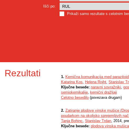
Išči po:
Prikaži samo rezultate s celotnim b
Rezultati
1.
Kemična komunikacija med parazitoidi i
Katarina Kos
,
Helena Rojht
,
Stanislav T
Ključne besede:
naravni sovražniki
,
gos
semiokemikalije
,
kemični dražljaji
Celotno besedilo
(povezava drugam)
2.
Zatiranje plodove vinske mušice (Dros
poudarkom na okoljsko sprejemljivih nač
Tanja Bohinc
,
Stanislav Trdan
, 2014, pr
Ključne besede:
plodova vinska mušica