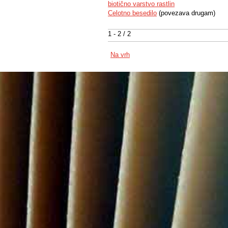
biotično varstvo rastlin
Celotno besedilo
(povezava drugam)
1 - 2 / 2
Na vrh