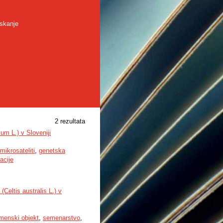
skanje
2 rezultata
um L.) v Sloveniji
mikrosateliti
,
genetska
tacije
Celtis australis L.) v
menski objekt
,
semenarstvo
,