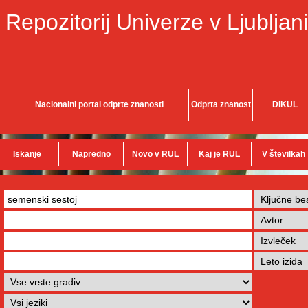
Repozitorij Univerze v Ljubljani
Nacionalni portal odprte znanosti
Odprta znanost
DiKUL
Iskanje
Napredno
Novo v RUL
Kaj je RUL
V številkah