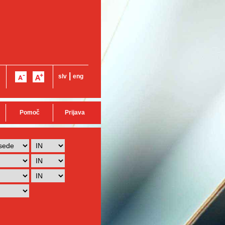
|
slv
eng
Pomoč
Prijava