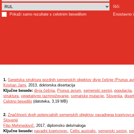
Išči
Prikaži samo rezultate s celotnim besedilom
Enostavno i
1.
Genetska struktura gozdnih semenskih objektov divje češnje (Prunus avi
Kristjan Jarni
, 2013, doktorska disertacija
Ključne besede:
divja češnja
,
Prunus avium
,
semenski sestoj
,
populacija
,
struktura
,
vegetativno razmnoževanje
,
somatske mutacije
,
Slovenija
,
diser
Celotno besedilo
(datoteka, 3,19 MB)
2.
Značilnosti dveh potencialnih semenskih objektov navadnega koprivovca (
Sloveniji
Filip Mehmedovič
, 2017, diplomsko delo/naloga
Ključne besede:
navadni koprivovec
,
Celtis australis
,
semenski sestoj
,
se