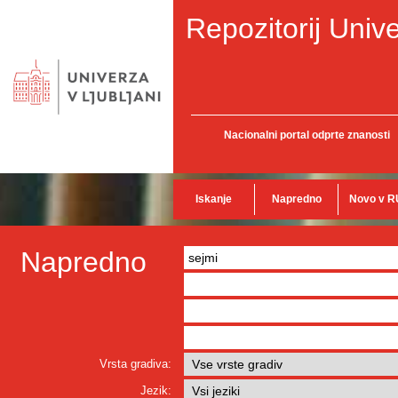
Repozitorij Unive
Nacionalni portal odprte znanosti
Iskanje
Napredno
Novo v R
Napredno
Vrsta gradiva:
Jezik: