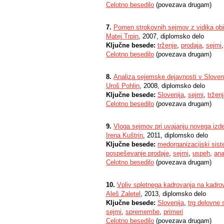
Celotno besedilo
(povezava drugam)
7.
Pomen strokovnih sejmov z vidika ob
Matej Trpin
, 2007, diplomsko delo
Ključne besede:
trženje
,
prodaja
,
sejmi
Celotno besedilo
(povezava drugam)
8.
Analiza sejemske dejavnosti v Sloveni
Uroš Pohlin
, 2008, diplomsko delo
Ključne besede:
Slovenija
,
sejmi
,
tržen
Celotno besedilo
(povezava drugam)
9.
Vloga sejmov pri uvajanju novega izde
Irena Kuštrin
, 2011, diplomsko delo
Ključne besede:
medorganizacijski sist
pospeševanje prodaje
,
sejmi
,
uspeh
,
ana
Celotno besedilo
(povezava drugam)
10.
Vpliv spletnega kadrovanja na kadrov
Aleš Zaletel
, 2013, diplomsko delo
Ključne besede:
Slovenija
,
trg delovne s
sejmi
,
spremembe
,
primeri
Celotno besedilo
(povezava drugam)