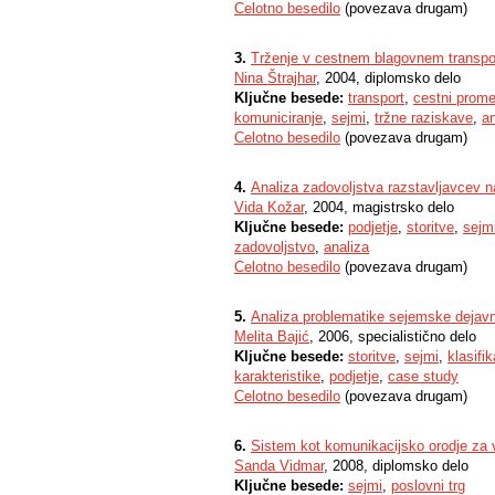
Celotno besedilo
(povezava drugam)
3.
Trženje v cestnem blagovnem transpo
Nina Štrajhar
, 2004, diplomsko delo
Ključne besede:
transport
,
cestni prome
komuniciranje
,
sejmi
,
tržne raziskave
,
an
Celotno besedilo
(povezava drugam)
4.
Analiza zadovoljstva razstavljavcev 
Vida Kožar
, 2004, magistrsko delo
Ključne besede:
podjetje
,
storitve
,
sejm
zadovoljstvo
,
analiza
Celotno besedilo
(povezava drugam)
5.
Analiza problematike sejemske dejavno
Melita Bajić
, 2006, specialistično delo
Ključne besede:
storitve
,
sejmi
,
klasifik
karakteristike
,
podjetje
,
case study
Celotno besedilo
(povezava drugam)
6.
Sistem kot komunikacijsko orodje za 
Sanda Vidmar
, 2008, diplomsko delo
Ključne besede:
sejmi
,
poslovni trg