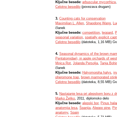
Ključne besede:
arbuscular mycorrhiza
Celotno besedilo
(povezava drugam)
3.
Counting cats for conservation
Maximilian L. Allen
,
Shaodong Wang
,
Lu
članek
Ključne besede:
competition
,
leopard
,
P
seasonal variation
,
spatially explicit cap
Celotno besedilo
(datoteka, 1,16 MB) Gr
4.
Seasonal dynamics of the brown marm
Pentatomidae), in apple orchards of west
Mojca Rot
,
Jolanda Persolja
,
Tanja Bohi
članek
Ključne besede:
Halyomorpha halys
,
in
pheromone trap
,
brown marmorated stin
Celotno besedilo
(datoteka, 8,55 MB) Gr
5.
Nastajanje lesa pri alepskem boru z dv
Marko Željko
, 2011, diplomsko delo
Ključne besede:
alepski bor
,
Pinus hala
anatomija lesa
,
Španija
,
Aleppo pine
,
Pin
anatomy
,
Spain