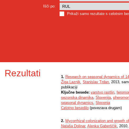
Išči po:
Prikaži samo rezultate s celotnim b
Rezultati
1.
Research on seasonal dynamics of 14 
Žiga Laznik
,
Stanislav Trdan
, 2013, sam
publikaciji
Ključne besede:
varstvo rastlin
,
feromo
sezonska dinamika
,
Slovenija
,
pheromon
seasonal dynamics
,
Slovenia
Celotno besedilo
(povezava drugam)
2.
Mycorrhizal colonization and growth of
Nataša Dolinar
,
Alenka Gaberščik
, 2010,