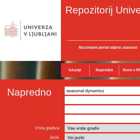
Repozitorij Unive
Nacionalni portal odprte znanosti
Iskanje
Napredno
Novo v R
Napredno
Vrsta gradiva:
Jezik: