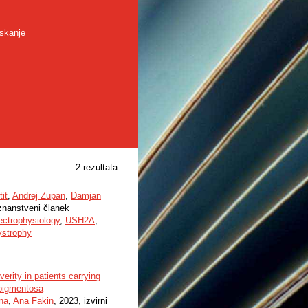
skanje
2 rezultata
tit
,
Andrej Zupan
,
Damjan
 znanstveni članek
ectrophysiology
,
USH2A
,
ystrophy
erity in patients carrying
 pigmentosa
na
,
Ana Fakin
, 2023, izvirni