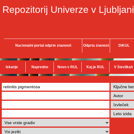
Repozitorij Univerze v Ljubljani
Nacionalni portal odprte znanosti
Odprta znanost
DiKUL
Iskanje
Napredno
Novo v RUL
Kaj je RUL
V številkah