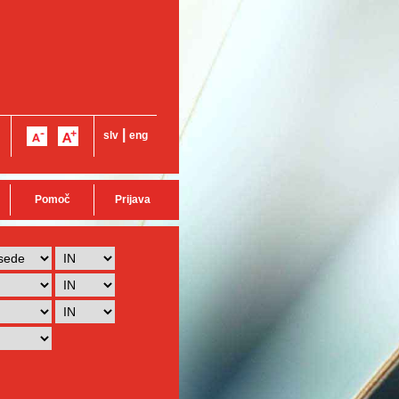
|
slv
eng
Pomoč
Prijava