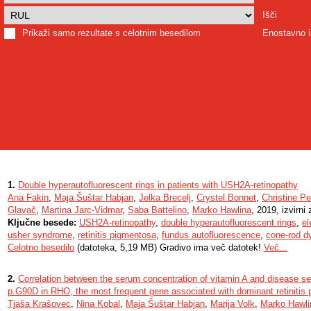
Išči
Prikaži samo rezultate s celotnim besedilom
Enostavno i
1.
Double hyperautofluorescent rings in patients with USH2A-retinopathy
Ana Fakin
,
Maja Šuštar Habjan
,
Jelka Brecelj
,
Crystel Bonnet
,
Christine Pe
Glavač
,
Martina Jarc-Vidmar
,
Saba Battelino
,
Marko Hawlina
, 2019, izvirni
Ključne besede:
USH2A-retinopathy
,
double hyperautofluorescent rings
,
el
usher syndrome
,
retinitis pigmentosa
,
fundus autofluorescence
,
cone-rod d
Celotno besedilo
(datoteka, 5,19 MB) Gradivo ima več datotek!
Več...
2.
Correlation between the serum concentration of vitamin A and disease sev
p.G90D in RHO, the most frequent gene associated with dominant retinitis
Tjaša Krašovec
,
Nina Kobal
,
Maja Šuštar Habjan
,
Marija Volk
,
Marko Hawli