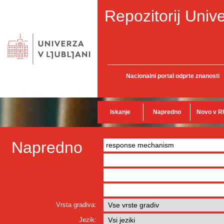
Repozitorij Unive
Nacionalni portal odprte znanosti
Iskanje
Napredno
Novo v R
Napredno
Vrsta gradiva:
Jezik: