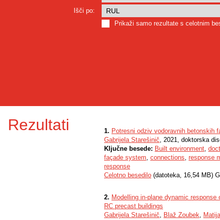
Išči po:
Prikaži samo rezultate s celotnim b
Rezultati
1.
Potresni odziv vodoravnih betonskih 
Gabrijela Starešinič
, 2021, doktorska dis
Ključne besede:
Built environment
,
doct
façade system
,
connections
,
response 
response
Celotno besedilo
(datoteka, 16,54 MB) G
2.
Modelling in-plane dynamic response o
RC precast buildings
Gabrijela Starešinič
,
Blaž Zoubek
,
Matij