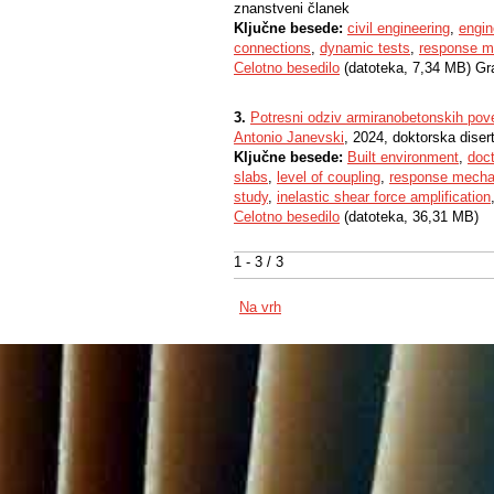
znanstveni članek
Ključne besede:
civil engineering
,
engin
connections
,
dynamic tests
,
response 
Celotno besedilo
(datoteka, 7,34 MB) Gr
3.
Potresni odziv armiranobetonskih pov
Antonio Janevski
, 2024, doktorska disert
Ključne besede:
Built environment
,
doct
slabs
,
level of coupling
,
response mech
study
,
inelastic shear force amplification
Celotno besedilo
(datoteka, 36,31 MB)
1 - 3 / 3
Na vrh