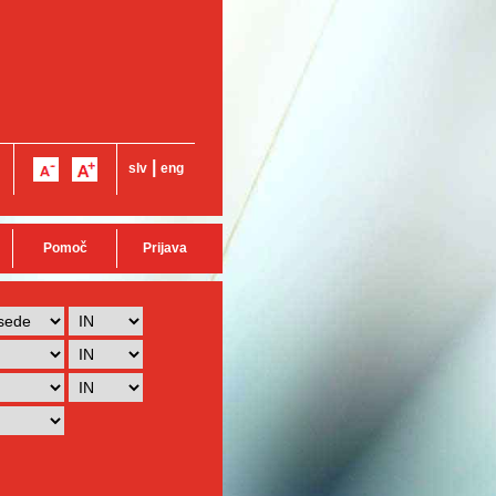
|
slv
eng
Pomoč
Prijava