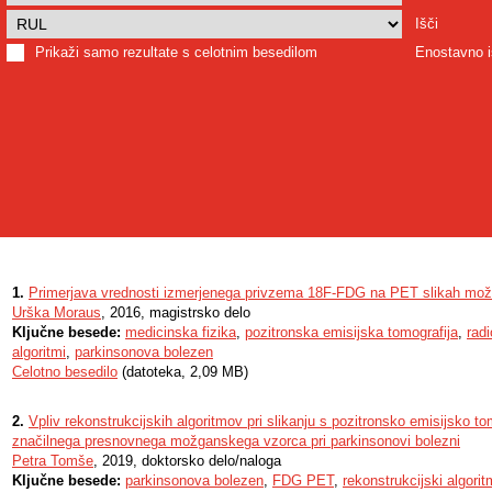
Išči
Prikaži samo rezultate s celotnim besedilom
Enostavno i
1.
Primerjava vrednosti izmerjenega privzema 18F-FDG na PET slikah mo
Urška Moraus
, 2016, magistrsko delo
Ključne besede:
medicinska fizika
,
pozitronska emisijska tomografija
,
rad
algoritmi
,
parkinsonova bolezen
Celotno besedilo
(datoteka, 2,09 MB)
2.
Vpliv rekonstrukcijskih algoritmov pri slikanju s pozitronsko emisijsko to
značilnega presnovnega možganskega vzorca pri parkinsonovi bolezni
Petra Tomše
, 2019, doktorsko delo/naloga
Ključne besede:
parkinsonova bolezen
,
FDG PET
,
rekonstrukcijski algorit