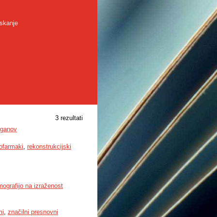
skanje
3 rezultati
žganov
iofarmaki
,
rekonstrukcijski
mografijo na izraženost
mi
,
značilni presnovni