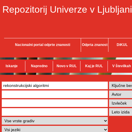
Repozitorij Univerze v Ljubljani
Nacionalni portal odprte znanosti
Odprta znanost
DiKUL
Iskanje
Napredno
Novo v RUL
Kaj je RUL
V številkah