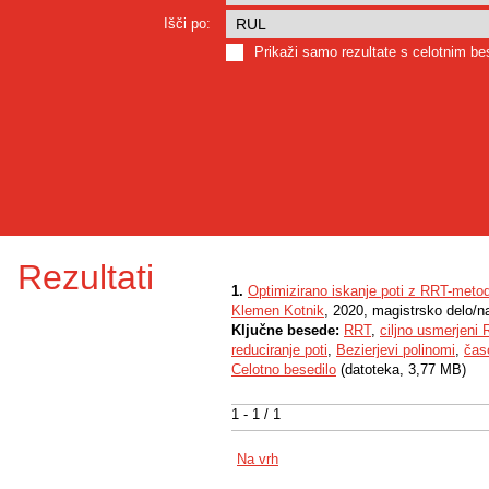
Išči po:
Prikaži samo rezultate s celotnim b
Rezultati
1.
Optimizirano iskanje poti z RRT-metod
Klemen Kotnik
, 2020, magistrsko delo/n
Ključne besede:
RRT
,
ciljno usmerjeni
reduciranje poti
,
Bezierjevi polinomi
,
čas
Celotno besedilo
(datoteka, 3,77 MB)
1 - 1 / 1
Na vrh