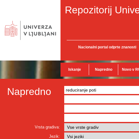
Repozitorij Unive
Nacionalni portal odprte znanosti
Iskanje
Napredno
Novo v R
Napredno
Vrsta gradiva:
Jezik: