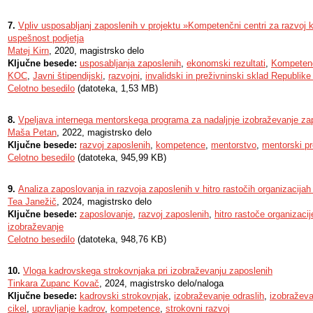
7.
Vpliv usposabljanj zaposlenih v projektu »Kompetenčni centri za razvo
uspešnost podjetja
Matej Kirn
, 2020, magistrsko delo
Ključne besede:
usposabljanja zaposlenih
,
ekonomski rezultati
,
Kompetenčn
KOC
,
Javni štipendijski
,
razvojni
,
invalidski in preživninski sklad Republike
Celotno besedilo
(datoteka, 1,53 MB)
8.
Vpeljava internega mentorskega programa za nadaljnje izobraževanje za
Maša Petan
, 2022, magistrsko delo
Ključne besede:
razvoj zaposlenih
,
kompetence
,
mentorstvo
,
mentorski p
Celotno besedilo
(datoteka, 945,99 KB)
9.
Analiza zaposlovanja in razvoja zaposlenih v hitro rastočih organizacijah 
Tea Janežič
, 2024, magistrsko delo
Ključne besede:
zaposlovanje
,
razvoj zaposlenih
,
hitro rastoče organizacij
izobraževanje
Celotno besedilo
(datoteka, 948,76 KB)
10.
Vloga kadrovskega strokovnjaka pri izobraževanju zaposlenih
Tinkara Zupanc Kovač
, 2024, magistrsko delo/naloga
Ključne besede:
kadrovski strokovnjak
,
izobraževanje odraslih
,
izobraževa
cikel
,
upravljanje kadrov
,
kompetence
,
strokovni razvoj