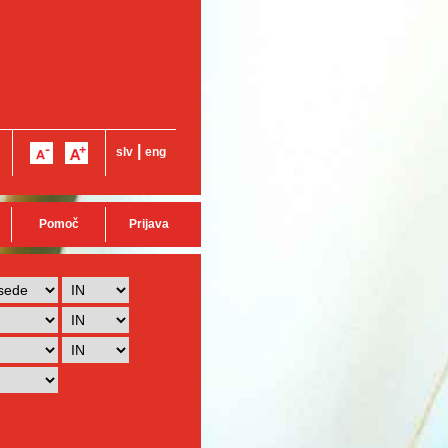
|
slv
eng
Pomoč
Prijava