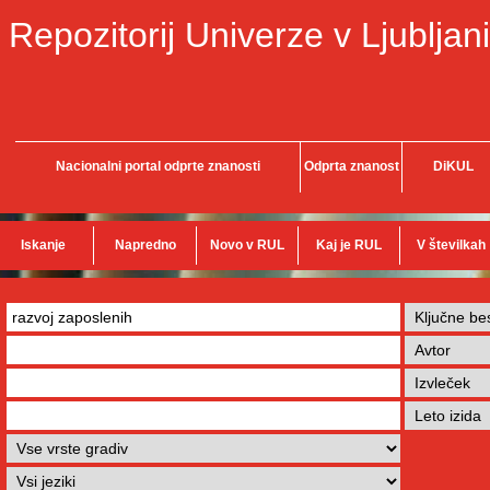
Repozitorij Univerze v Ljubljani
Nacionalni portal odprte znanosti
Odprta znanost
DiKUL
Iskanje
Napredno
Novo v RUL
Kaj je RUL
V številkah