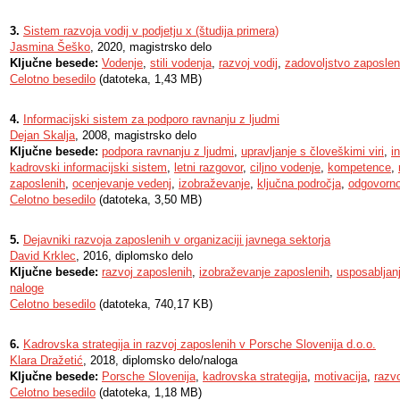
3.
Sistem razvoja vodij v podjetju x (študija primera)
Jasmina Šeško
, 2020, magistrsko delo
Ključne besede:
Vodenje
,
stili vodenja
,
razvoj vodij
,
zadovoljstvo zaposlen
Celotno besedilo
(datoteka, 1,43 MB)
4.
Informacijski sistem za podporo ravnanju z ljudmi
Dejan Skalja
, 2008, magistrsko delo
Ključne besede:
podpora ravnanju z ljudmi
,
upravljanje s človeškimi viri
,
i
kadrovski informacijski sistem
,
letni razgovor
,
ciljno vodenje
,
kompetence
,
zaposlenih
,
ocenjevanje vedenj
,
izobraževanje
,
ključna področja
,
odgovorno
Celotno besedilo
(datoteka, 3,50 MB)
5.
Dejavniki razvoja zaposlenih v organizaciji javnega sektorja
David Krklec
, 2016, diplomsko delo
Ključne besede:
razvoj zaposlenih
,
izobraževanje zaposlenih
,
usposabljan
naloge
Celotno besedilo
(datoteka, 740,17 KB)
6.
Kadrovska strategija in razvoj zaposlenih v Porsche Slovenija d.o.o.
Klara Dražetić
, 2018, diplomsko delo/naloga
Ključne besede:
Porsche Slovenija
,
kadrovska strategija
,
motivacija
,
razv
Celotno besedilo
(datoteka, 1,18 MB)