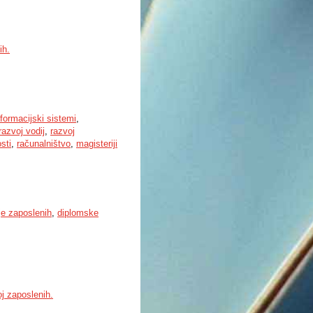
ih.
nformacijski sistemi
,
razvoj vodij
,
razvoj
sti
,
računalništvo
,
magisteriji
je zaposlenih
,
diplomske
oj zaposlenih.