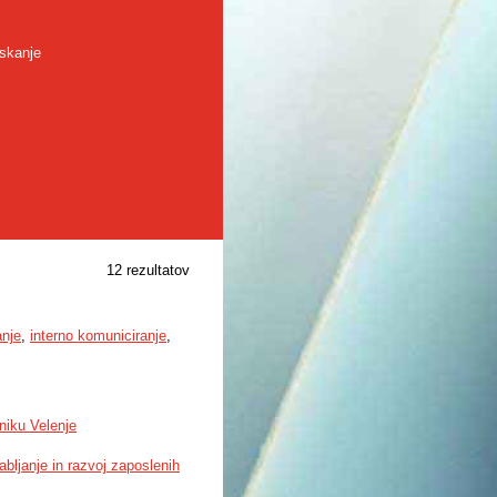
skanje
12 rezultatov
anje
,
interno komuniciranje
,
niku Velenje
bljanje in razvoj zaposlenih