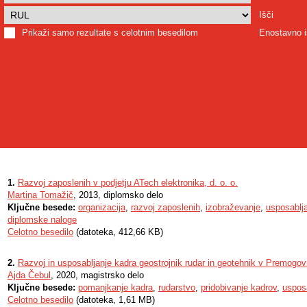
Išči
Prikaži samo rezultate s celotnim besedilom
Enostavno i
1.
Razvoj zaposlenih v podjetju ATech elektronika, d. o. o.
Martina Tomažič
, 2013, diplomsko delo
Ključne besede:
organizacija
,
razvoj zaposlenih
,
izobraževanje
,
usposablj
diplomske naloge
Celotno besedilo
(datoteka, 412,66 KB)
2.
Razvoj in usposabljanje kadra geostrojnik rudar in geotehnik v Premogov
Ajda Čebul
, 2020, magistrsko delo
Ključne besede:
pomanjkanje kadra
,
rudarstvo
,
pridobivanje kadrov
,
usposa
Celotno besedilo
(datoteka, 1,61 MB)