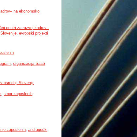
j kadrov« na ekonomsko
i centri za razvoj kadrov -
 Slovenije
,
evropski projekti
poslenih
rogram
,
organizacija SaaS
v osrednji Sloveniji
e
,
izbor zaposlenih
,
nje zaposlenih
,
andragoški