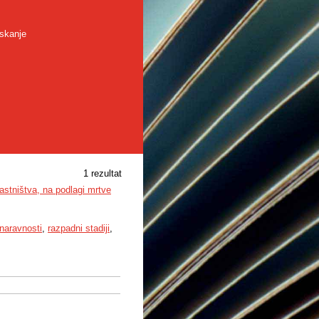
skanje
1 rezultat
astništva, na podlagi mrtve
naravnosti
,
razpadni stadiji
,