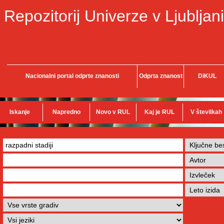
Repozitorij Univerze v Ljubljani
Nacionalni portal odprte znanosti
Odprta znanost
DiKUL
Iskanje
Napredno
Novo v RUL
Kaj je RUL
V številkah