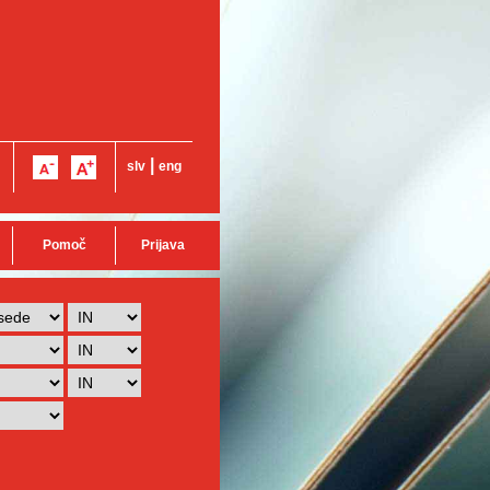
|
slv
eng
Pomoč
Prijava