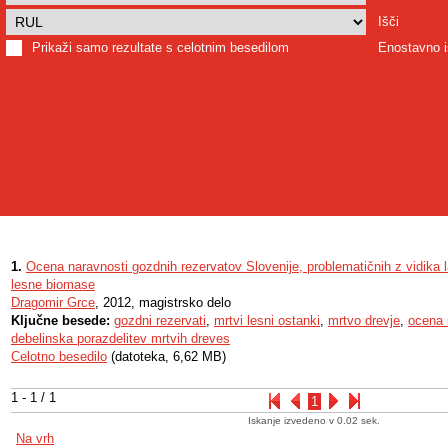
Išči
Prikaži samo rezultate s celotnim besedilom
Enostavno i
1.
Ocena naravnosti gozdnih rezervatov Slovenije, problematičnih z vidika l
lesne biomase
Dragomir Grce
, 2012, magistrsko delo
Ključne besede:
gozdni rezervati
,
mrtvi lesni ostanki
,
mrtvo drevje
,
ocena 
debelinska porazdelitev mrtvih dreves
Celotno besedilo
(datoteka, 6,62 MB)
1 - 1 / 1
1
Iskanje izvedeno v 0.02 sek.
Na vrh