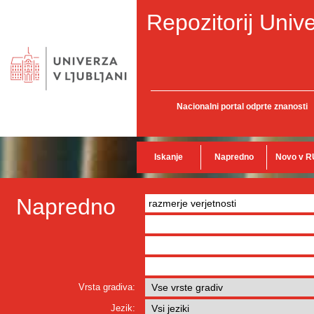
Repozitorij Unive
Nacionalni portal odprte znanosti
Iskanje
Napredno
Novo v R
Napredno
Vrsta gradiva:
Jezik: