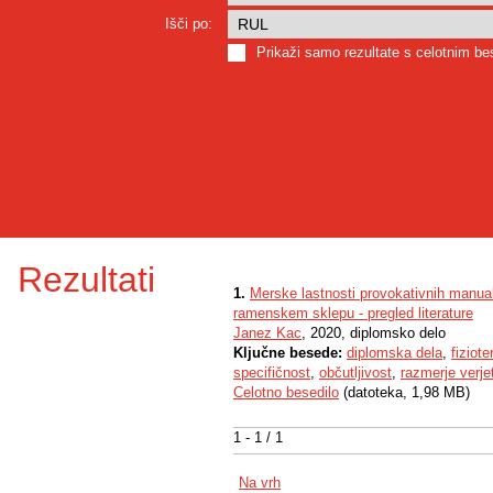
Išči po:
Prikaži samo rezultate s celotnim b
Rezultati
1.
Merske lastnosti provokativnih manua
ramenskem sklepu - pregled literature
Janez Kac
, 2020, diplomsko delo
Ključne besede:
diplomska dela
,
fiziote
specifičnost
,
občutljivost
,
razmerje verje
Celotno besedilo
(datoteka, 1,98 MB)
1 - 1 / 1
Na vrh