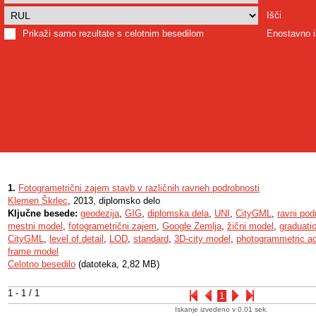
Išči
Prikaži samo rezultate s celotnim besedilom
Enostavno i
1.
Fotogrametrični zajem stavb v različnih ravneh podrobnosti
Klemen Škrlec
, 2013, diplomsko delo
Ključne besede:
geodezija
,
GIG
,
diplomska dela
,
UNI
,
CityGML
,
ravni pod
mestni model
,
fotogrametrični zajem
,
Google Zemlja
,
žični model
,
graduati
CityGML
,
level of detail
,
LOD
,
standard
,
3D-city model
,
photogrammetric ac
frame model
Celotno besedilo
(datoteka, 2,82 MB)
1 - 1 / 1
1
Iskanje izvedeno v 0.01 sek.