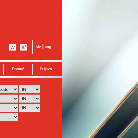
|
slv
eng
Pomoč
Prijava