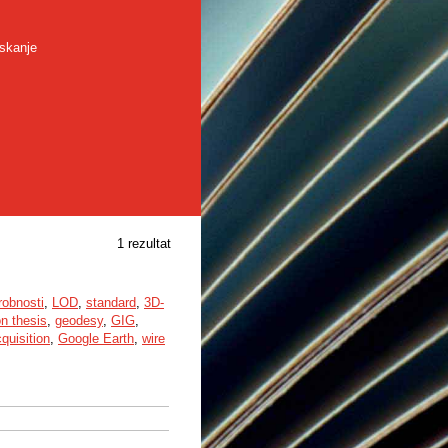
skanje
1 rezultat
robnosti
,
LOD
,
standard
,
3D-
on thesis
,
geodesy
,
GIG
,
quisition
,
Google Earth
,
wire