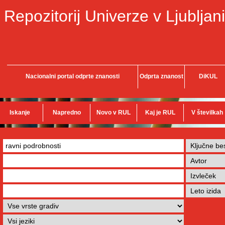
Repozitorij Univerze v Ljubljani
Nacionalni portal odprte znanosti
Odprta znanost
DiKUL
Iskanje
Napredno
Novo v RUL
Kaj je RUL
V številkah