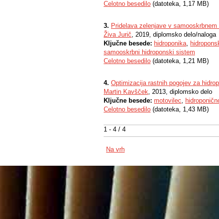
Celotno besedilo
(datoteka, 1,17 MB)
3.
Pridelava zelenjave v samooskrbnem
Živa Jurič
, 2019, diplomsko delo/naloga
Ključne besede:
hidroponika
,
hidroponsk
samooskrbni hidroponski sistem
Celotno besedilo
(datoteka, 1,21 MB)
4.
Optimizacija rastnih pogojev za hidr
Martin Kavšček
, 2013, diplomsko delo
Ključne besede:
motovilec
,
hidroponičn
Celotno besedilo
(datoteka, 1,43 MB)
1 - 4 / 4
Na vrh