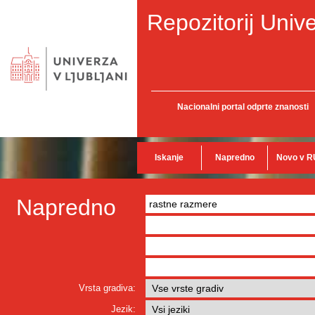
Repozitorij Unive
Nacionalni portal odprte znanosti
Iskanje
Napredno
Novo v R
Napredno
Vrsta gradiva:
Jezik: