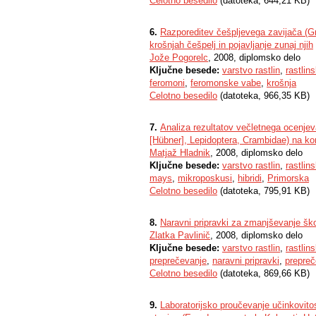
Celotno besedilo
(datoteka, 644,21 KB)
6.
Razporeditev češpljevega zavijača (Gra
krošnjah češpelj in pojavljanje zunaj njih
Jože Pogorelc
, 2008, diplomsko delo
Ključne besede:
varstvo rastlin
,
rastlins
feromoni
,
feromonske vabe
,
krošnja
Celotno besedilo
(datoteka, 966,35 KB)
7.
Analiza rezultatov večletnega ocenjeva
[Hübner], Lepidoptera, Crambidae) na k
Matjaž Hladnik
, 2008, diplomsko delo
Ključne besede:
varstvo rastlin
,
rastlins
mays
,
mikroposkusi
,
hibridi
,
Primorska
Celotno besedilo
(datoteka, 795,91 KB)
8.
Naravni pripravki za zmanjševanje škod
Zlatka Pavlinič
, 2008, diplomsko delo
Ključne besede:
varstvo rastlin
,
rastlins
preprečevanje
,
naravni pripravki
,
prepreč
Celotno besedilo
(datoteka, 869,66 KB)
9.
Laboratorijsko proučevanje učinkovito