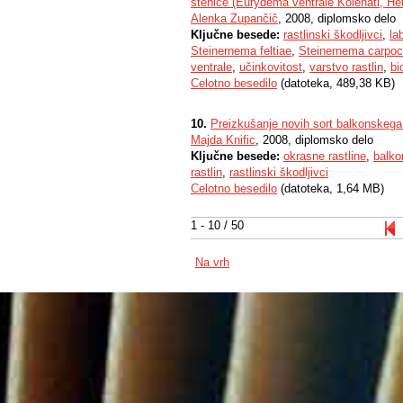
stenice (Eurydema ventrale Kolenati, He
Alenka Zupančič
, 2008, diplomsko delo
Ključne besede:
rastlinski škodljivci
,
la
Steinernema feltiae
,
Steinernema carpo
ventrale
,
učinkovitost
,
varstvo rastlin
,
bi
Celotno besedilo
(datoteka, 489,38 KB)
10.
Preizkušanje novih sort balkonskega
Majda Knific
, 2008, diplomsko delo
Ključne besede:
okrasne rastline
,
balko
rastlin
,
rastlinski škodljivci
Celotno besedilo
(datoteka, 1,64 MB)
1 - 10 / 50
Na vrh