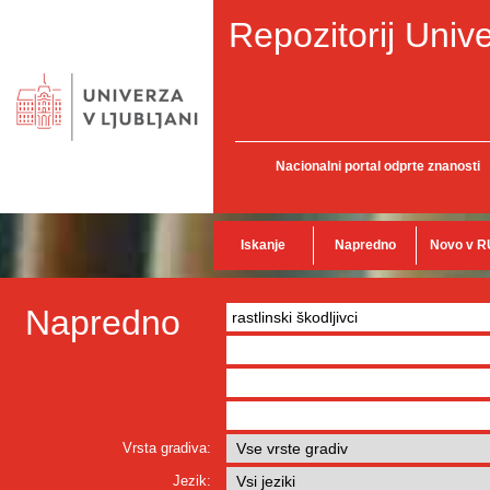
Repozitorij Unive
Nacionalni portal odprte znanosti
Iskanje
Napredno
Novo v R
Napredno
Vrsta gradiva:
Jezik: