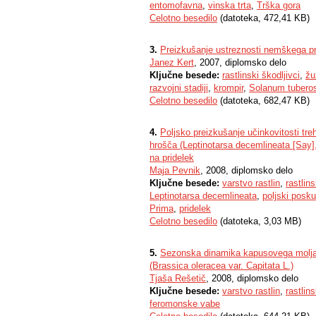
entomofavna
,
vinska trta
,
Trška gora
Celotno besedilo
(datoteka, 472,41 KB)
3.
Preizkušanje ustreznosti nemškega 
Janez Kert
, 2007, diplomsko delo
Ključne besede:
rastlinski škodljivci
,
žu
razvojni stadiji
,
krompir
,
Solanum tuber
Celotno besedilo
(datoteka, 682,47 KB)
4.
Poljsko preizkušanje učinkovitosti tre
hrošča (Leptinotarsa decemlineata [Say],
na pridelek
Maja Pevnik
, 2008, diplomsko delo
Ključne besede:
varstvo rastlin
,
rastlins
Leptinotarsa decemlineata
,
poljski posku
Prima
,
pridelek
Celotno besedilo
(datoteka, 3,03 MB)
5.
Sezonska dinamika kapusovega molja (Pl
(Brassica oleracea var. Capitata L.)
Tjaša Rešetič
, 2008, diplomsko delo
Ključne besede:
varstvo rastlin
,
rastlins
feromonske vabe