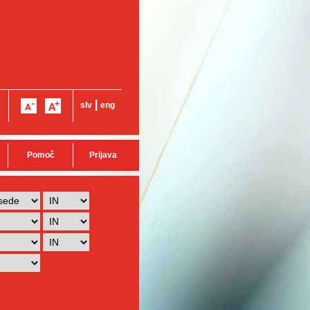
|
slv
eng
Pomoč
Prijava