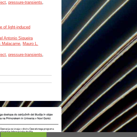
fect
,
pressure-transients
,
 of light‑induced
el Antonio Siqueira
s Malacarne
,
Mauro L.
fect
,
pressure-transients
,
t. Operacija se izvaja v okviru Operativnega programa
e usmeritve Informacijska družba.