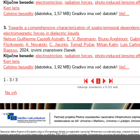
Ključne besede:
electrostriction
,
radiation forces
,
photo-induced lensing ef
Kerr lens
Celotno besedilo
(datoteka, 1,57 MB) Gradivo ima več datotek!
Več...
3.
Towards a comprehensive characterization of spatio‑temporal dependence
electromagnetic forces in dielectric liquids
Nelson Guilherme Castelli Astrath
,
E. V. Bergmann
,
Bruno Anghinoni
,
Gabri
Flizikowski
,
A. Novatski
,
C. Jacinto
,
Tomaž Požar
,
Mitjan Kalin
,
Luis Carlo
Baesso
, 2024, izvirni znanstveni članek
Ključne besede:
electrostriction
,
radiation forces
,
photo-induced lensing ef
Kerr lens
Celotno besedilo
(datoteka, 1,92 MB) Gradivo ima več datotek!
Več...
1 - 3 / 3
1
Iskanje izvedeno v 0.03 sek.
Na vrh
Operacijo delno financira Evropska unija iz Evropskega sklada za regionalni razvoj ter Ministrstvo za izobraževanje, znanost in špor
krepitve regionalnih razvojnih potencialov za obdobje 2007-2013, razvojne prioritete: Gospodarsko razvojna infrastruktura; prednostn