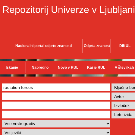
Repozitorij Univerze v Ljubljani
Nacionalni portal odprte znanosti
Odprta znanost
DiKUL
Iskanje
Napredno
Novo v RUL
Kaj je RUL
V številkah