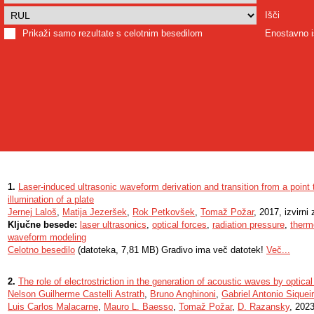
Išči
Prikaži samo rezultate s celotnim besedilom
Enostavno i
1.
Laser-induced ultrasonic waveform derivation and transition from a poin
illumination of a plate
Jernej Laloš
,
Matija Jezeršek
,
Rok Petkovšek
,
Tomaž Požar
, 2017, izvirni
Ključne besede:
laser ultrasonics
,
optical forces
,
radiation pressure
,
therm
waveform modeling
Celotno besedilo
(datoteka, 7,81 MB) Gradivo ima več datotek!
Več...
2.
The role of electrostriction in the generation of acoustic waves by optical
Nelson Guilherme Castelli Astrath
,
Bruno Anghinoni
,
Gabriel Antonio Siquei
Luis Carlos Malacarne
,
Mauro L. Baesso
,
Tomaž Požar
,
D. Razansky
, 2023