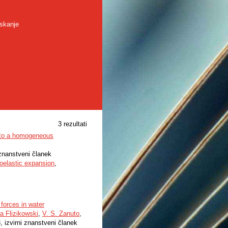
skanje
3 rezultati
t to a homogeneous
 znanstveni članek
oelastic expansion
,
 forces in water
ra Flizikowski
,
V. S. Zanuto
,
, izvirni znanstveni članek