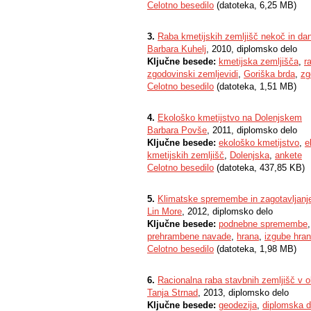
Celotno besedilo
(datoteka, 6,25 MB)
3.
Raba kmetijskih zemljišč nekoč in dan
Barbara Kuhelj
, 2010, diplomsko delo
Ključne besede:
kmetijska zemljišča
,
r
zgodovinski zemljevidi
,
Goriška brda
,
zg
Celotno besedilo
(datoteka, 1,51 MB)
4.
Ekološko kmetijstvo na Dolenjskem
Barbara Povše
, 2011, diplomsko delo
Ključne besede:
ekološko kmetijstvo
,
e
kmetijskih zemljišč
,
Dolenjska
,
ankete
Celotno besedilo
(datoteka, 437,85 KB)
5.
Klimatske spremembe in zagotavljanje 
Lin More
, 2012, diplomsko delo
Ključne besede:
podnebne spremembe
prehrambene navade
,
hrana
,
izgube hra
Celotno besedilo
(datoteka, 1,98 MB)
6.
Racionalna raba stavbnih zemljišč v o
Tanja Strnad
, 2013, diplomsko delo
Ključne besede:
geodezija
,
diplomska d