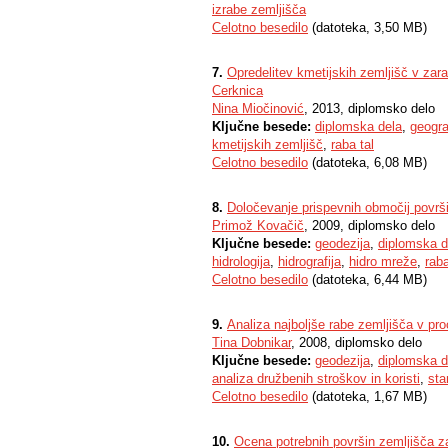
izrabe zemljišča
Celotno besedilo
(datoteka, 3,50 MB)
7.
Opredelitev kmetijskih zemljišč v zar
Cerknica
Nina Miočinović
, 2013, diplomsko delo
Ključne besede:
diplomska dela
,
geogra
kmetijskih zemljišč
,
raba tal
Celotno besedilo
(datoteka, 6,08 MB)
8.
Določevanje prispevnih območij površ
Primož Kovačič
, 2009, diplomsko delo
Ključne besede:
geodezija
,
diplomska d
hidrologija
,
hidrografija
,
hidro mreže
,
raba
Celotno besedilo
(datoteka, 6,44 MB)
9.
Analiza najboljše rabe zemljišča v pr
Tina Dobnikar
, 2008, diplomsko delo
Ključne besede:
geodezija
,
diplomska d
analiza družbenih stroškov in koristi
,
sta
Celotno besedilo
(datoteka, 1,67 MB)
10.
Ocena potrebnih površin zemljišča z