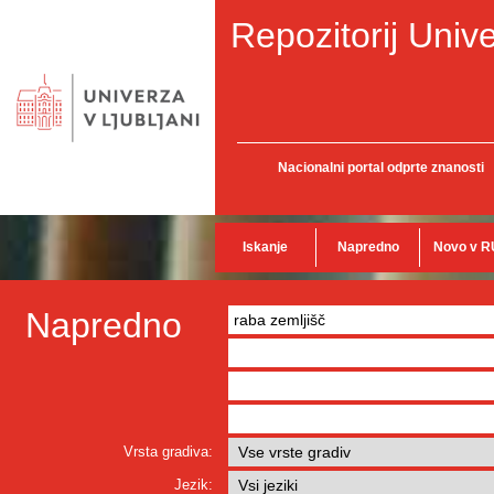
Repozitorij Unive
Nacionalni portal odprte znanosti
Iskanje
Napredno
Novo v R
Napredno
Vrsta gradiva:
Jezik: