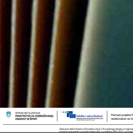
Operacijo delno financira Evropska unija iz Evropskega sklada za regional
krepitve regionalnih razvojnih potencialov za obdobje 2007-2013, razvojne