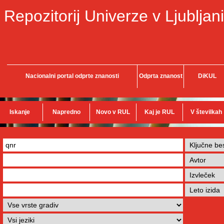
Repozitorij Univerze v Ljubljani
Nacionalni portal odprte znanosti
Odprta znanost
DiKUL
Iskanje
Napredno
Novo v RUL
Kaj je RUL
V številkah