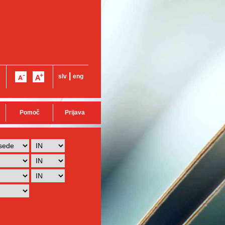
|
slv
eng
Pomoč
Prijava