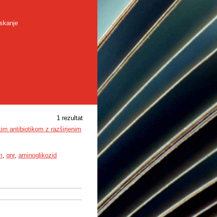
skanje
1 rezultat
im antibiotikom z razširjenim
m
,
qnr
,
aminoglikozid