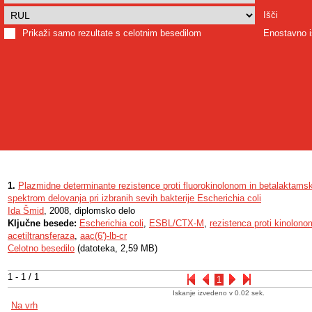
Išči
Prikaži samo rezultate s celotnim besedilom
Enostavno i
1.
Plazmidne determinante rezistence proti fluorokinolonom in betalaktamsk
spektrom delovanja pri izbranih sevih bakterije Escherichia coli
Ida Šmid
, 2008, diplomsko delo
Ključne besede:
Escherichia coli
,
ESBL/CTX-M
,
rezistenca proti kinolono
acetiltransferaza
,
aac(6')-lb-cr
Celotno besedilo
(datoteka, 2,59 MB)
1 - 1 / 1
1
Iskanje izvedeno v 0.02 sek.
Na vrh