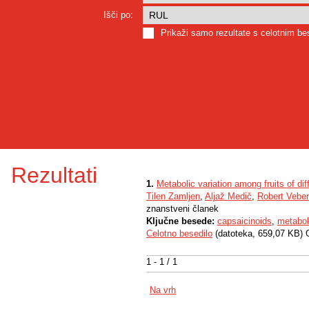
Išči po:
Prikaži samo rezultate s celotnim b
Rezultati
1.
Metabolic variation among fruits of di
Tilen Zamljen
,
Aljaž Medič
,
Robert Veber
znanstveni članek
Ključne besede:
capsaicinoids
,
metabo
Celotno besedilo
(datoteka, 659,07 KB) 
1 - 1 / 1
Na vrh