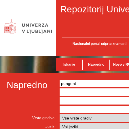
Repozitorij Unive
Nacionalni portal odprte znanosti
Iskanje
Napredno
Novo v R
Napredno
Vrsta gradiva:
Jezik: