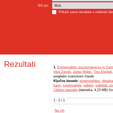
Išči po:
Prikaži samo rezultate s celotnim b
Rezultati
1.
Extremophilic microorganisms in Cent
Vera Zgonik
,
Janez Mulec
,
Tina Eleršek
pregledni znanstveni članek
Ključne besede:
extremophiles
,
oligotr
karst
,
extremophile
,
saltern
,
sulphidic sp
Celotno besedilo
(datoteka, 4,23 MB) Gr
1 - 1 / 1
Na vrh