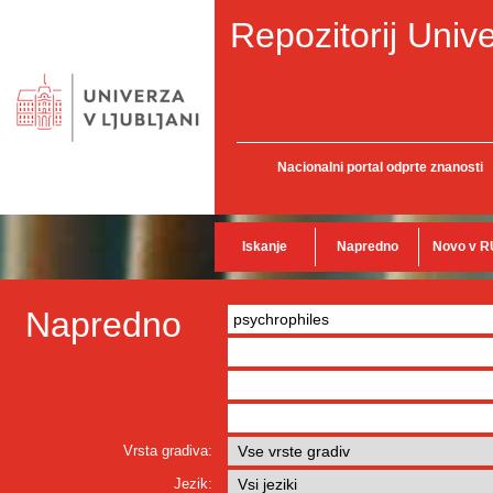
Repozitorij Unive
Nacionalni portal odprte znanosti
Iskanje
Napredno
Novo v R
Napredno
Vrsta gradiva:
Jezik: