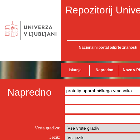
Repozitorij Unive
Nacionalni portal odprte znanosti
Iskanje
Napredno
Novo v R
Napredno
Vrsta gradiva:
Jezik: