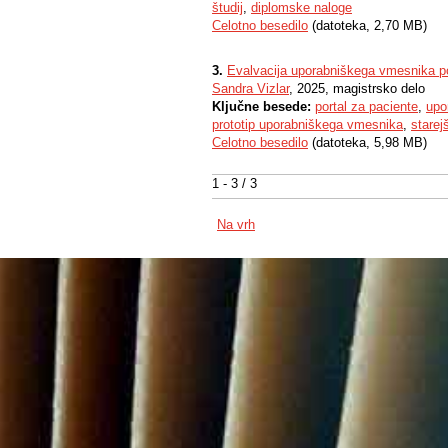
študij
,
diplomske naloge
Celotno besedilo
(datoteka, 2,70 MB)
3.
Evalvacija uporabniškega vmesnika po
Sandra Vizlar
, 2025, magistrsko delo
Ključne besede:
portal za paciente
,
upo
prototip uporabniškega vmesnika
,
starej
Celotno besedilo
(datoteka, 5,98 MB)
1 - 3 / 3
Na vrh