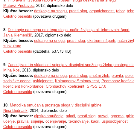
7.
Priprava in izvedba tabora v prostem slogu deskanja na snegu
Matevž Pristavec
, 2012, diplomsko delo
Ključne besede:
deskanje na snegu
,
prosti slog
,
organiziranost
,
tabor
,
tehn
Celotno besedilo
(povezava drugam)
8.
Deskanje na snegu prostega sloga: način življenja ali tekmovalni šport
Janja Klemenčič
, 2017, diplomsko delo
Ključne besede:
eskanje na snegu
,
prosti slog
,
ekstremni športi
,
način živl
subkultura
Celotno besedilo
(datoteka, 637,73 KB)
9.
Zanesljivost in skladnost sojenja v disciplini snežnega žleba prostega 
Miha Kos
, 2013, diplomsko delo
Ključne besede:
deskanje na snegu
,
prosti slog
,
snežni žleb
,
pravila
,
soje
sodniške ocene
,
usklajenost
,
Kolmogorov-Smirnov test
,
Pearsonov koeficie
koeficient konkordance
,
Cronbachov koeficient
,
SPSS 17.0
Celotno besedilo
(povezava drugam)
10.
Metodika smučanja prostega sloga v disciplini grbine
Nina Bednarik
, 2014, diplomsko delo
Ključne besede:
alpsko smučanje
,
mladi
,
prosti slog
,
razvoj
,
oprema
,
grbi
učenje
,
pravila
,
sojenje
,
ocenjevanje
,
tekmovanje
,
kadri
,
usposobljenost
Celotno besedilo
(povezava drugam)