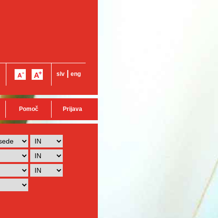
|
slv
eng
Pomoč
Prijava