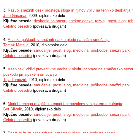
3.
Razvoj snežnih desk prostega sloga in njihov vpliv na tehniko deskanja
Jure Gmajnar
, 2009, diplomsko delo
Ključne besede:
deskanje na snegu
,
snežne deske
,
razvoj
,
prosti slog
,
te
Celotno besedilo
(povezava drugam)
4.
Analiza poškodb v snežnih parkih glede na način smučanja
Tomaž Matelič
, 2010, diplomsko delo
Ključne besede:
smučanje
,
prosti slog
,
medicina
,
poškodbe
,
snežni parki
Celotno besedilo
(povezava drugam)
5.
Vsebinski vidiki preventivne vadbe v okviru priprave na smučarsko sezo
poškodb pri alpskem smučanju
Teja Tomažič
, 2010, diplomsko delo
Ključne besede:
smučanje
,
prosti slog
,
medicina
,
poškodbe
,
snežni parki
Celotno besedilo
(povezava drugam)
6.
Model treninga mlajših kategorij tekmovalcev v alpskem smučanju
Bor Slivnik
, 2010, diplomsko delo
Ključne besede:
smučanje
,
prosti slog
,
medicina
,
poškodbe
,
snežni parki
Celotno besedilo
(povezava drugam)