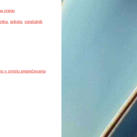
 na snegu
hnika
,
anketa
,
vprašalnik
no v smislu preprečevanja