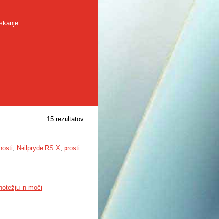
skanje
15 rezultatov
nosti
,
Neilpryde RS:X
,
prosti
notežju in moči