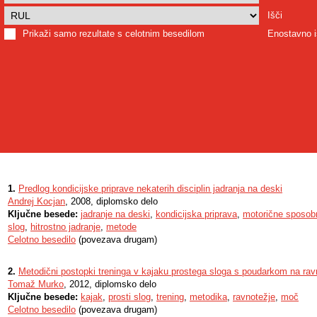
Išči
Prikaži samo rezultate s celotnim besedilom
Enostavno i
1.
Predlog kondicijske priprave nekaterih disciplin jadranja na deski
Andrej Kocjan
, 2008, diplomsko delo
Ključne besede:
jadranje na deski
,
kondicijska priprava
,
motorične sposob
slog
,
hitrostno jadranje
,
metode
Celotno besedilo
(povezava drugam)
2.
Metodični postopki treninga v kajaku prostega sloga s poudarkom na rav
Tomaž Murko
, 2012, diplomsko delo
Ključne besede:
kajak
,
prosti slog
,
trening
,
metodika
,
ravnotežje
,
moč
Celotno besedilo
(povezava drugam)