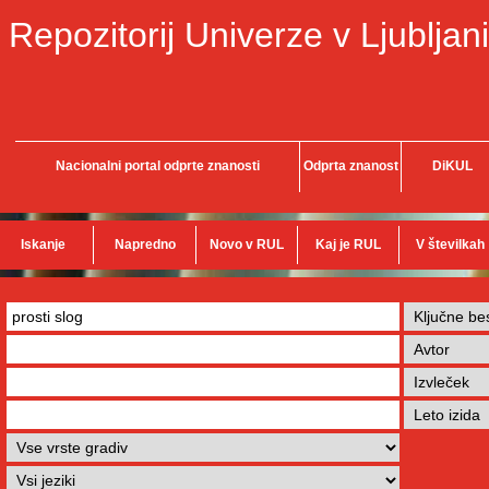
Repozitorij Univerze v Ljubljani
Nacionalni portal odprte znanosti
Odprta znanost
DiKUL
Iskanje
Napredno
Novo v RUL
Kaj je RUL
V številkah