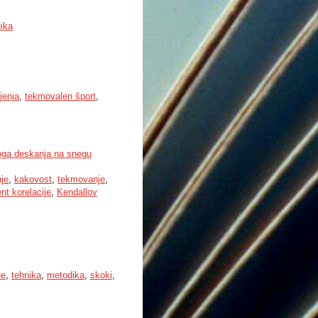
ika
jenja
,
tekmovalen šport
,
sloga deskanja na snegu
nje
,
kakovost
,
tekmovanje
,
nt korelacije
,
Kendallov
ne
,
tehnika
,
metodika
,
skoki
,