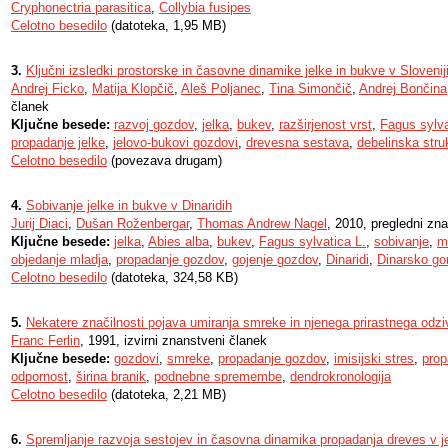
Cryphonectria parasitica
,
Collybia fusipes
Celotno besedilo
(datoteka, 1,95 MB)
3.
Ključni izsledki prostorske in časovne dinamike jelke in bukve v Slovenij
Andrej Ficko
,
Matija Klopčič
,
Aleš Poljanec
,
Tina Simončič
,
Andrej Bončina
članek
Ključne besede:
razvoj gozdov
,
jelka
,
bukev
,
razširjenost vrst
,
Fagus sylva
propadanje jelke
,
jelovo-bukovi gozdovi
,
drevesna sestava
,
debelinska stru
Celotno besedilo
(povezava drugam)
4.
Sobivanje jelke in bukve v Dinaridih
Jurij Diaci
,
Dušan Roženbergar
,
Thomas Andrew Nagel
, 2010, pregledni zn
Ključne besede:
jelka
,
Abies alba
,
bukev
,
Fagus sylvatica L.
,
sobivanje
,
m
objedanje mladja
,
propadanje gozdov
,
gojenje gozdov
,
Dinaridi
,
Dinarsko go
Celotno besedilo
(datoteka, 324,58 KB)
5.
Nekatere značilnosti pojava umiranja smreke in njenega prirastnega odzi
Franc Ferlin
, 1991, izvirni znanstveni članek
Ključne besede:
gozdovi
,
smreke
,
propadanje gozdov
,
imisijski stres
,
prop
odpornost
,
širina branik
,
podnebne spremembe
,
dendrokronologija
Celotno besedilo
(datoteka, 2,21 MB)
6.
Spremljanje razvoja sestojev in časovna dinamika propadanja dreves v