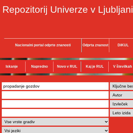
Repozitorij Univerze v Ljubljani
Nacionalni portal odprte znanosti
Odprta znanost
DiKUL
Iskanje
Napredno
Novo v RUL
Kaj je RUL
V številkah