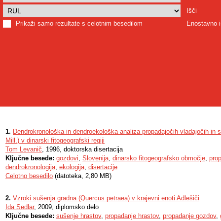
Išči
Prikaži samo rezultate s celotnim besedilom
Enostavno i
1.
Dendrokronološka in dendroekološka analiza propadajočih vladajočih in so
Mill.) v dinarski fitogeografski regiji
Tom Levanič
, 1996, doktorska disertacija
Ključne besede:
gozdovi
,
Slovenija
,
dinarsko fitogeografsko območje
,
pro
dendrokronologija
,
ekologija
,
disertacije
Celotno besedilo
(datoteka, 2,80 MB)
2.
Vzroki sušenja gradna (Quercus petraea) v krajevni enoti Adlešiči
Ida Sedlar
, 2009, diplomsko delo
Ključne besede:
sušenje hrastov
,
propadanje hrastov
,
propadanje gozdov
,