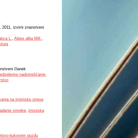
i
, 2011, izvirni znanstveni
tica L.
,
Abies alba Mill.
,
ktura
anstveni članek
edsebojno nadomeščanje
,
rstvo
vanja na imisijske strese
adanje smreke
,
imisijska
 jelovo-bukovem gozdu