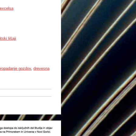
excelsa
itski lišaji
propadanje gozdov
,
drevesna