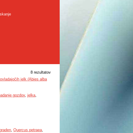
skanje
8 rezultatov
vladajočih jelk (Abies alba
padanje gozdov
,
jelka
,
graden
,
Quercus petraea
,