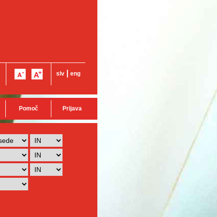
|
slv
eng
Pomoč
Prijava