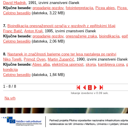
David Hladnik
, 1991, izvirni znanstveni članek
Ključne besede:
propadanje gozdov
,
fotointerpretacija
,
Picea abies
,
Picea 
Celotno besedilo
(datoteka, 3,22 MB)
7.
Bioindikacija onesnaženosti ozračja v gozdovih z epifitskimi lišaji
Franc Batič
,
Anton Kralj
, 1995, izvirni znanstveni članek
Ključne besede:
propadanje gozdov
,
onesnaženje zraka
,
bioindikacija
,
epif
Celotno besedilo
(datoteka, 2,06 MB)
8.
Nastanek in značilnosti barierne cone ter lesa nastalega po ranitvi
Niko Torelli
,
Primož Oven
,
Martin Zupančič
, 1990, izvirni znanstveni članek
Ključne besede:
Abies alba
,
električna upornost
,
skorja
,
kambijeva cona
,
kondicija
Celotno besedilo
(datoteka, 1,84 MB)
1 - 8 / 8
1
Iskanje izvedeno v 0.09 sek.
Na vrh